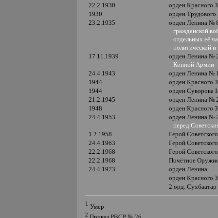
22.2.1930
орден Красного 
1930
орден Трудового
23.2.1935
орден Ленина №
гражданской вой
отдельных её ча
политической и 
17.11.1939
орден Ленина №
Конной Армии
24.4.1943
орден Ленина № 
1944
орден Красного 
1944
орден Суворова
I
21.2.1945
орден Ленина № 
1948
орден Красного 
24.4.1953
орден Ленина №
перед Советски
1.2.1958
Герой Советског
24.4.1963
Герой Советског
22.2.1968
Герой Советског
22.2.1968
Почётное Оружие
24.4.1973
орден Ленина
орден Красного 
2 орд. Сухбаатар
1
Умер
2
Приказ РВСР № 26