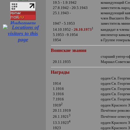
19.5 - 1.9.1942
командующий Сев
27.8.1942 - 20.5.1943
заместитель нар
25.1.1943 -
командующий кав
член Высшего Во
1947 - 5.1953
заместитель мини
1
кандидат в член
14.10.1952 -
26.10.1973
5.1953 - 9.1954
инспектор кавал
1954
в Группе генера
Воинские звания
старший унтер-о
20.11.1935
Маршал Советско
Награды
орден Св. Георги
1914
орден Св. Георги
1.1916
орден Св. Георги
3.1916
орден Св. Георги
7.1916
орден Св. Георги
2
орден Красного 
1919
20.11.1919
Почётное револю
3
Почётное огнест
26.1.1921
4
орден Красного 
13.3.1923
1923
орден Красного 