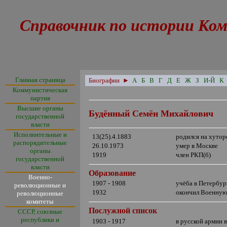
Справочник по истории Ком
Главная страница
Биографии
►
А
Б
В
Г
Д
Е
Ж
З
И-Й
К
Коммунистическая
партия
Высшие органы
Будённый Семён Михайлович
государственной
власти
Исполнительные и
13(25).4.1883
родился на хуто
распорядительные
26.10.1973
умер в Москве
органы
1919
член РКП(б)
государственной
власти
Образование
Военно-
1907 - 1908
учёба в Петербур
революционные и
1932
окончил Военную
революционные
комитеты
Послужной список
СССР, союзные
республики и
1903 - 1917
в русской армии 