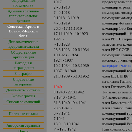
сопредельные
1917
председатель пол
государства
2 - 6.1918
командир отряда
Административно-
7 - 9.1918
помощник команд
территориальное
9.1918 - 3.1919
помощник команд
деление
4 - 6.1919
командир 4-й кав
Советская Армия и
26.6 - 17.11.1919
командир 1-го Ко
Военно-Морской
17.11.1919 - 10.1923
командующий 1-й
Флот
1921 -
член РВС Северо-
Дипломатические
- 10.1923
заместитель кома
представительства
28.8.1923 - 20.6.1934
член РВС СССР
Общественные
10.1923 - 1924
помощник Главно
организации
1924 - 1937
инспектор кавал
Награды и
10.2.1934 - 10.3.1939
кандидат в член
награждения
1937 - 8.1940
командующий вой
Биографии
21.3.1939 - 5.10.1952
член ЦК ВКП(б)
Справочные
начальник Главно
материалы
1940
член Главного В
Документы и статьи
8.1940 - 27.8.1942
1-й заместитель
Библиография
8.1940 - 1941
1-й заместитель
Список сокращений
31.8.1940 - 9.4.1941
член Комитета о
23.6.1941 -
член Ставки Гла
6 - 7.1941
командующий гру
Полезные ссылки
7.1941
командующий 21-
13.9 - 8.10.1941
командующий Рез
Авторская страница
.4 - 19.5.1942
Главнокомандующ
Почта