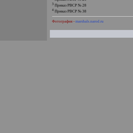
3
Приказ РВСР № 28
4
Приказ РВСР № 38
Фотография -
marshals.narod.ru