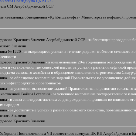
 в члены Президиума ЦК КПСС
тель СМ Азербайджанской ССР
ель начальника объединения «Куйбышевнефть» Министерства нефтяной про
н
удового Красного Знамени Азербайджанской ССР
- за блестящее проведение 
асного Знамени
нина № 1220
- за выдающиеся успехи в течение ряда лет в области сельского хо
ленности
удового Красного Знамени
-
в ознаменование 20-й годовщины освобождения А
зма и установления там советской власти, за успехи а развитии нефтяной про
подъема сельского хозяйства и образцовое выполнение строительства Самур-
нина
- за образцовое выполнение заданий Правительства по увеличению добыч
х нефтепродуктов и боеприпасов
нина
- за успешное выполнение заданий Правительства по развитию сельского 
ечественной Войны
I
степени
- за успешное выполнение государственного плана
нина
- в связи с пятидесятилетием со дня рождения и принимая во внимание его
им народом
нина
- за достигнутые успехи в развитии сельского хозяйства, промышленности
асного Знамени
удового Красного Знамени
рбайджана Постановлением
VII
совместного пленума ЦК КП Азербайджана и Ба