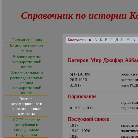
Справочник по истории К
Главная страница
Биографии
►
А
Б
В
Г
Д
Е
Ж
З
Коммунистическая
партия
Высшие органы
Багиров Мир Джафар Абба
государственной
власти
Исполнительные и
5(17).9.1896
родился в
распорядительные
26.5.1956
расстреля
органы
3.1917
член РСД
государственной
власти
Образование
Военно-
слушател
революционные и
8.1930 - 1931
слушател
революционные
комитеты
Послужной список
СССР, союзные
республики и
1917
заместит
сопредельные
1918 - 1920
политиче
государства
1920
заместит