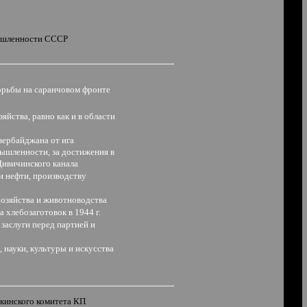
мышленности СССР
борьбы на саранчовом фронте
зяйства, равно как и в области
зербайджана от ига
мышленности, за достижения в
Дивичинского канала
и нефти, производству
хозяйства и животноводства
 хлебозаготовок в 1944 г.
 заслуги перед партией и
, науки, культуры и искусства
кинского комитета КП