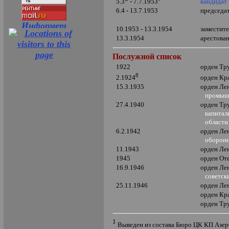
кандидат
5.3
- 7.7.1953
6.4 - 13.7.1953
председа
10.1953 - 13.3.1954
заместит
13.3.1954
арестова
Послужной список
1922
орден Тр
8
орден Кр
2.1924
15.3.1935
орден Ле
промыш
27.4.1940
орден Тр
капитали
области 
6.2.1942
орден Ле
оборонны
11.1943
орден Ле
1945
орден От
16.9.1946
орден Ле
советск
25.11.1946
орден Ле
орден Кр
орден Тр
1
Выведен из состава Бюро ЦК КП Азе