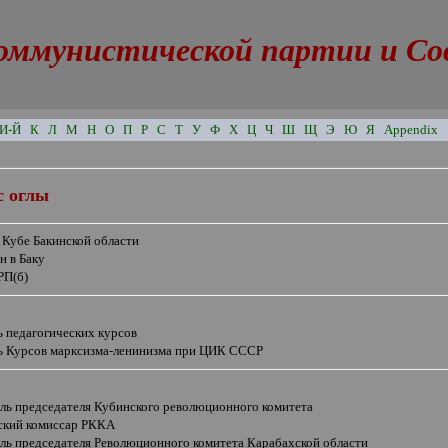
оммунистической партии и Сове
И-Й
К
Л
М
Н
О
П
Р
С
Т
У
Ф
Х
Ц
Ч
Ш
Щ
Э
Ю
Я
Appendix
с оглы
 Кубе Бакинской области
н в Баку
РП(б)
ь педагогических курсов
ь Курсов марксизма-ленинизма при ЦИК СССР
ель председателя Кубинского революционного комитета
ский комиссар РККА
ель председателя Революционного комитета Карабахской области