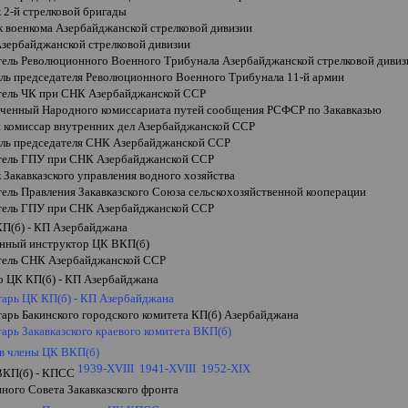
 2-й стрелковой бригады
 военкома Азербайджанской стрелковой дивизии
Азербайджанской стрелковой дивизии
тель Революционного Военного Трибунала Азербайджанской стрелковой дивиз
ель председателя Революционного Военного Трибунала 11-й армии
тель ЧК при СНК Азербайджанской ССР
ченный Народного комиссариата путей сообщения РСФСР по Закавказью
 комиссар внутренних дел Азербайджанской ССР
ель председателя СНК Азербайджанской ССР
тель ГПУ при СНК Азербайджанской ССР
 Закавказского управления водного хозяйства
тель Правления Закавказского Союза сельскохозяйственной кооперации
тель ГПУ при СНК Азербайджанской ССР
КП(б) - КП Азербайджана
енный инструктор ЦК ВКП(б)
тель СНК
Азербайджанской ССР
о ЦК КП(б) - КП Азербайджана
тарь ЦК КП(б) - КП Азербайджана
тарь Бакинского городского комитета КП(б) Азербайджана
тарь Закавказского краевого комитета ВКП(б)
 в члены ЦК ВКП(б)
1939-XVIII
1941-XVIII
1952-XIX
ВКП(б) - КПСС
ного Совета Закавказского фронта