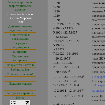
Административно-
1920
начальник
территориальное
1920
помощник
деление
1920
военком 
Советская Армия и
1920
председа
Военно-Морской
1920
заместит
Флот
10.2.1921 - 7.9.1926
председа
Дипломатические
4.1921 - 3.1922
уполномо
представительства
5.1921 - 22.5.1927
народный
Общественные
- 22.5.1927
заместит
организации
7.9.1926 - 22.5.1927
председа
Награды и
5.1927 -
начальник
награждения
- 9.1929
председа
Биографии
7.9.1929 - 6.8.1930
председа
Справочные
1
член ЦК 
- 29.12.1953
материалы
1931 - 10.1932
ответств
Документы и статьи
20.10.1932 - 12.1933
председа
Библиография
2
член Бюр
- 20.7.1953
Список сокращений
3
1-й секре
10.12.1933 - 18.4.1953
10.12.1933 - 1950
1-й секре
Полезные ссылки
12.1933 - 15.1.1934
3-й секре
4
кандидат
10.2.1934 - 12.10.1937
Авторская страница
4
5
12.10.1937
- 7.7.1953
член ЦК 
Почта
член Воен
6
7