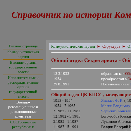
Справочник по истории Ком
Главная страница
Коммунистическая партия
►
Структура
►
О
Коммунистическая
партия
Общий отдел Секретариата - О
Высшие органы
государственной
власти
13.3.1953
образован как
Об
Исполнительные и
1954
преобразован в
О
распорядительные
29.8.1991
Постановлением
органы
государственной
Общий отдел ЦК КПСС, заведующие
власти
1953 - 1954
Яковлев Ф. К.
(, 1
Военно-
1954 - 7.1965
Малин Владимир
революционные и
7.1965 - 11.1982
Черненко Конста
революционные
комитеты
12.1982 - 5.1985
Боголюбов Клавд
5.
1985 -
1.
1987
Лукьянов Анатол
СССР, союзные
республики и
1.1987 - 5.1991
Болдин Валерий 