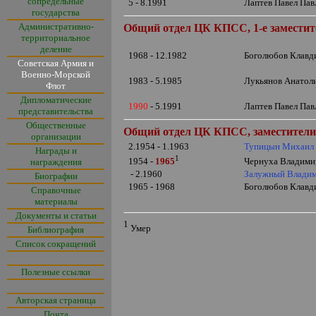
сопредельные
5 - 8.1991
Лаптев Павел Пав
государства
Административно-
Общий отдел ЦК КПСС, 1-е заместит
территориальное
деление
1968 - 12.1982
Боголюбов Клавд
Советская Армия и
Военно-Морской
1983 - 5.
1985
Лукьянов Анатол
Флот
Дипломатические
1990
- 5.1991
Лаптев Павел Пав
представительства
Общественные
Общий отдел ЦК КПСС, заместители
организации
2.1954 - 1.1963
Тупицын Михаил 
Награды и
1
Чернуха Владимир
1954 -
1965
награждения
- 2.1960
Залужный Владим
Биографии
1965 - 1968
Боголюбов Клавд
Справочные
материалы
Документы и статьи
1
Умер
Библиография
Список сокращений
Полезные ссылки
Авторская страница
Почта