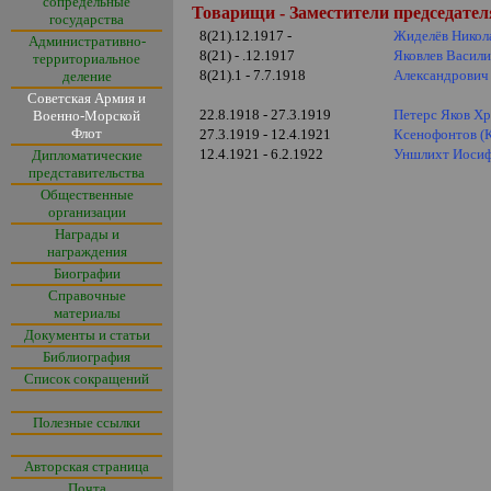
сопредельные
Товарищи - Заместители председател
государства
8(21).12.1917 -
Жиделёв Никол
Административно-
8(21) - .12.1917
Яковлев Васил
территориальное
8(21).1 - 7.7.1918
Александрович
деление
Советская Армия и
22.8.1918 - 27.3.1919
Петерс Яков Х
Военно-Морской
Флот
27.3.1919 - 12.4.1921
Ксенофонтов (
12.4.1921 - 6.2.1922
Уншлихт Иосиф
Дипломатические
представительства
Общественные
организации
Награды и
награждения
Биографии
Справочные
материалы
Документы и статьи
Библиография
Список сокращений
Полезные ссылки
Авторская страница
Почта