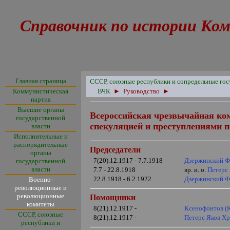
Справочник по истории Ком
Главная страница
СССР, союзные республики и сопредельные гос
Коммунистическая
ВЧК
►
Руководство
►
партия
Высшие органы
Всероссийская чрезвычайная ком
государственной
спекуляцией и преступлениями 
власти
Исполнительные и
распорядительные
Председатели
органы
7(20).12.1917 - 7.7.1918
Дзержинский Ф
государственной
власти
7.7 - 22.8.1918
вр. и. о.
Петерс
22.8.1918 - 6.2.1922
Дзержинский Ф
Военно-
революционные и
революционные
Помощники
комитеты
8(21).12.1917 -
Ксенофонтов (
СССР, союзные
8(21).12.1917 -
Петерс Яков Х
республики и