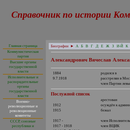
Справочник по истории Ком
Главная страница
Биографии
►
А
Б
В
Г
Д
Е
Ж
З
И-Й
К
Коммунистическая
партия
Александрович Вячеслав Алекса
Высшие органы
государственной
власти
1884
родился в
Исполнительные и
9.7.1918
расстрелян в Мос
распорядительные
член Партии лев
органы
государственной
Послужной список
власти
арестован
Военно-
1912
осуждён к админ
революционные и
1915
бежал
революционные
комитеты
1917 -
член Исполнитель
СССР, союзные
республики и
1917 - 1918
член ВЦИК