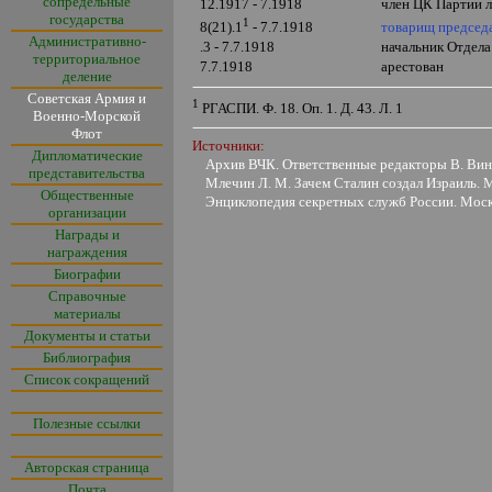
сопредельные
12.1917 - 7.1918
член ЦК Партии 
государства
1
товарищ председ
8(21).1
- 7.7.1918
Административно-
.3 - 7.7.1918
начальник Отдел
территориальное
7.7.1918
арестован
деление
Советская Армия и
1
РГАСПИ. Ф. 18. Оп. 1. Д. 43. Л. 1
Военно-Морской
Флот
Источники:
Дипломатические
Архив ВЧК. Ответственные редакторы В. Виног
представительства
Млечин Л. М. Зачем Сталин создал Израиль. 
Общественные
Энциклопедия секретных служб России. Моск
организации
Награды и
награждения
Биографии
Справочные
материалы
Документы и статьи
Библиография
Список сокращений
Полезные ссылки
Авторская страница
Почта