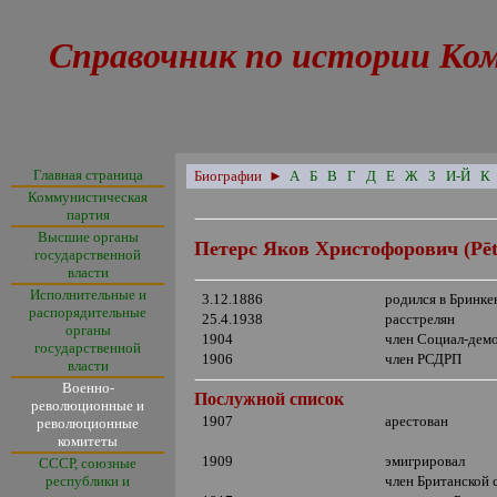
Справочник по истории Ко
Главная страница
Биографии
►
А
Б
В
Г
Д
Е
Ж
З
И-Й
К
Коммунистическая
партия
Высшие органы
Петерс Яков Христофорович (
P
ē
государственной
власти
Исполнительные и
3.12.1886
родился в Бринке
распорядительные
25.4.1938
расстрелян
органы
1904
член Социал-дем
государственной
1906
член РСДРП
власти
Военно-
Послужной список
революционные и
1907
арестован
революционные
комитеты
1909
эмигрировал
СССР, союзные
республики и
член Британской 