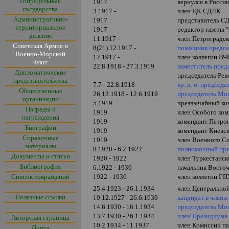
сопредельные
1917
вернулся в Росси
государства
3.1917 -
член ЦК СДЛК
Административно-
1917
представитель С
территориальное
1917
редактор газеты "
деление
11.1917 -
член Петроградс
Советская Армия и
8(21).12.1917 -
помощник предсе
Военно-Морской
12.1917 -
член коллегии В
Флот
22.8.1918 - 27.3.1919
заместитель пре
Дипломатические
председатель Ре
представительства
7.7 - 22.8.1918
вр. и. о. предсе
Общественные
26.12.1918 - 12.6.1919
председатель Мо
организации
5.1919
чрезвычайный ко
Награды и
1919
член Особого ком
награждения
1919
комендант Петрог
Биографии
1919
комендант Киевск
Справочные
1919
член Военного Со
материалы
8.1920 - 6.2.1922
полномочный пре
Документы и статьи
1920 - 1922
член Туркестанс
Библиография
6.1922 - 1930
начальник Вост
Список сокращений
1922 - 1930
член коллегии 
25.4.1923 - 26.1.1934
член Центрально
Полезные ссылки
19.12.1927 - 26.6.1930
кандидат в член
14.6.1930 - 16.1.1934
председатель Мо
13.7.1930 - 26.1.1934
член Президиума
Авторская страница
10.2.1934 - 11.1937
член Комиссии п
Почта