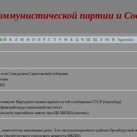
оммунистической партии и Сове
И-Й
К
Л
М
Н
О
П
Р
С
Т
У
Ф
Х
Ц
Ч
Ш
Щ
Э
Ю
Я
Appendix
 селе Сенодском Саратовской губернии
оскве
(б)
техникуме Народного комиссариата путей сообщения СССР (Ашхабад)
Уфимский индустриальный институт
ысшую партийную школу при ЦК ВКП(б) (заочно)
 заместитель начальника депо, 3-го эксплуатационного района Оренбургской 
ор Оренбургского городского комитета ВКП(б)