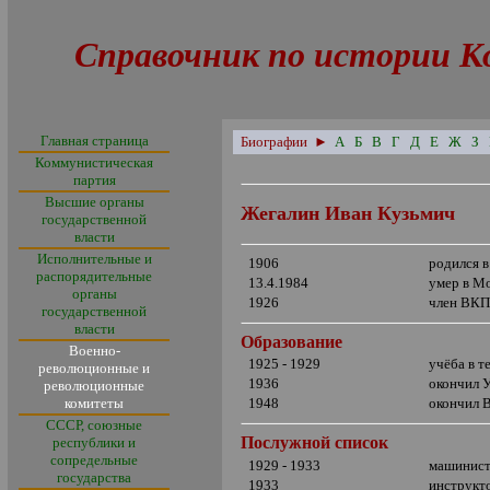
Справочник по истории К
Главная страница
Биографии
►
А
Б
В
Г
Д
Е
Ж
З
Коммунистическая
партия
Высшие органы
Жегалин Иван Кузьмич
государственной
власти
Исполнительные и
1906
родился в
распорядительные
13.4.1984
умер в М
органы
1926
член ВКП
государственной
власти
Образование
Военно-
1925 - 1929
учёба в 
революционные и
19
36
окончил 
революционные
комитеты
1948
окончил
В
СССР, союзные
Послужной список
республики и
сопредельные
1929 - 1933
машинист,
государства
1933
инструкт