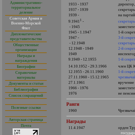
Административно-
1933 - 1937
директор,
территориальное
1937 - 1939
секретарь
деление
1939 -
на партий
Советская Армия и
1
секретарь
9.1941
-
Военно-Морской
- 1945
заместите
Флот
1945 - 1.1947
1-й секре
Дипломатические
1947 -
3-й секре
представительства
- 12.1948
секретарь
Общественные
12.1948 - 1949
2-й секре
организации
1949
инспекто
Награды и
9.1949 - 12.1955
1-й секре
награждения
14.10.1952 -
29.3.1966
член ЦК
Биографии
12.1955 - 26.11.1960
1-й секр
Справочные
27.11.1960 - 15.12.1965
чрезвыча
материалы
27.1.1961
вручение
Документы и статьи
1966 - 1976
заместит
Библиография
1976
не пенси
Список сокращений
Ранги
Полезные ссылки
1960
Чрезвыча
Авторская страница
Награды
Почта
11.4.1947
орден Тр
государс