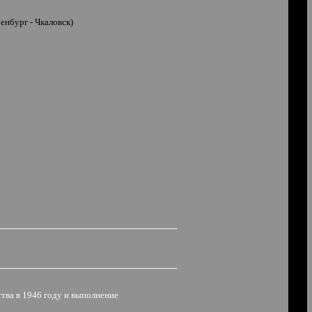
енбург - Чкаловск)
ства в 1946 году и выполнение