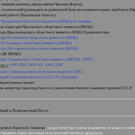
 главный инженер завода имени Чкалова (Киров)
, технический руководитель ремонтной базы весоизмерительных приборов (Ор
ной работе (Чкаловская область)
 Чкаловского областного комитета ВКП(б) по топливу
ль секретаря Чкаловского областного комитета ВКП(б)
тарь Красноводского областного комитета КП(б)
Туркменистана
тарь Ростовского областного комитета ВКП(б)
 Ростовского областного комитета ВКП(б)
тарь Ростовского областного комитета ВКП(б)
р ЦК ВКП(б)
тарь Грозненского областного комитета ВКП(б) - КПСС
1952-XIX
1956-XX
1961-XXII
 КПСС
етарь Сталинградского областного комитета КПСС
йный и полномочный посол СССР в Румынии
 верительных грамот
ель министра транспортного и сельскохозяйственного машиностроения СССР
и
йный и Полномочный Посол
удового Красного Знамени
- за достигнутые успехи в развитии сельского хозяй
твенного плана заготовок сельскохозяйственных продуктов