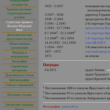
сопредельные
государства
1935 - 3.1937
помощник мастера
Административно-
металлургическо
территориальное
3.1937 - 1938
директор Горьков
деление
1938 - 3.1941
председатель Исп
Советская Армия и
3.1941 - 2.1943
2-й секретарь Го
Военно-Морской
2.1943 - 15.7.1944
председатель Исп
Флот
1
2
1-й секретарь Ир
8.7.1944
- 21.3.1949
Дипломатические
3
1-й секретарь Ха
1.3.1949
- 19.1.1954
представительства
14.10.1952 - 14.2.1956
член ЦК КПСС
Общественные
1.1954 - 1957
1-й заместитель
организации
1957 - 1972
торговый предст
Награды и
1972
на пенсии
награждения
Биографии
Награды
Справочные
4.6.1971
орден Ленина
- з
материалы
орден
Трудового
Документы и статьи
орден
Красной З
Библиография
Список сокращений
1
Постановление
XIII
-го пленума Иркутского об
2
Постановление
IV
-го пленума Иркутского обл
Полезные ссылки
3
Постановление
IV
-го пленума Хабаровского к
Авторская страница
Фотография -
pressa.irk.ru
Почта