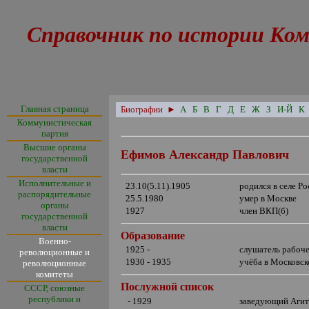
Справочник по истории Ком
Главная страница
Биографии
►
А
Б
В
Г
Д
Е
Ж
З
И-Й
К
Коммунистическая
партия
Высшие органы
Ефимов Александр Павлович
государственной
власти
Исполнительные и
23.10(5.11).1905
родился в селе Р
распорядительные
25.5.1980
умер в Москве
органы
1927
член ВКП(б)
государственной
власти
Образование
Военно-
1925 -
слушатель рабоче
революционные и
1930 - 1935
учёба в Московск
революционные
комитеты
Послужной список
СССР, союзные
республики и
- 1929
заведующий Агит