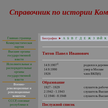
Справочник по истории Ком
Главная страница
Биографии
►
А
Б
В
Г
Д
Е
Ж
З
И-Й
К
Коммунистическая
партия
Высшие органы
Титов Павел Иванович
государственной
власти
Исполнительные и
1
родился в деревн
14.9.1907
распорядительные
14.9.1990
умер в Москве
органы
1926
член ВКП(б)
государственной
власти
Образование
Военно-
1927 - 1929
слушатель рабоче
революционные и
2.1942 - 1.1943
слушатель Высше
революционные
комитеты
12.1946 - 8.1948
слушатель Высше
СССР, союзные
Послужной список
республики и