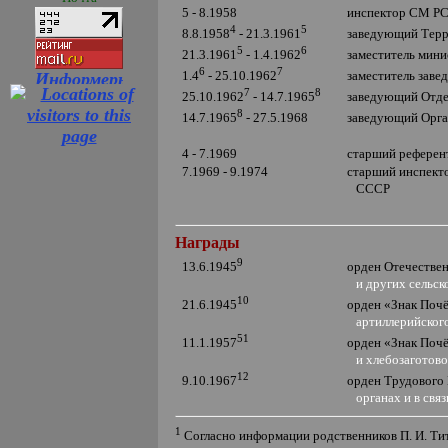
5 - 8.1958
инспектор СМ Р
4
5
заведующий Терр
8.8.1958
- 21.3.1961
5
6
заместитель мини
21.3.1961
- 1.4.1962
6
7
заместитель зав
1.4
- 25.10.1962
7
8
заведующий Отде
25.10.1962
- 14.7.1965
8
заведующий Орга
14.7.1965
- 27.5.1968
4 - 7.1969
старший референ
7.1969 - 9.1974
старший инспекто
СССР
Награды
9
орден Отечеств
13.6.1945
и других сельск
10
орден
«
Знак Поч
21.6.1945
артиллерийского
51
орден
«
Знак Поч
11.1.1957
и хлебозаготовок
12
орден Трудового
9.10.1967
органах и в связ
1
Согласно информации родственников П. И. Тит