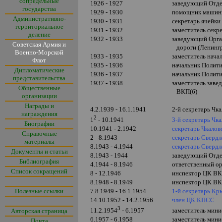
сопредельные
1926 - 1927
заведующий Отде
государства
1929 - 1930
помощник машин
Административно-
1930 - 1931
секретарь ячейки
территориальное
1931 - 1932
заместитель секр
деление
1932 - 1933
заведующий Орга
Советская Армия и
дороги (Ленинг
Военно-Морской
1933 - 1935
заместитель нача
Флот
1935 - 1936
начальник Полити
Дипломатические
1936 - 1937
начальник Полити
представительства
1937 - 1938
заместитель заве
Общественные
ВКП(б)
организации
Награды и
4.2.1939 - 16.1.1941
2-й секретарь Чк
награждения
2
3-й секретарь Чк
1
- 10.1941
Биографии
10.1941 - 2.1942
секретарь Чкало
Справочные
2 - 8.1943
секретарь Сверд
материалы
8.1943 - 4.1944
секретарь Свердл
Документы и статьи
8.1943 - 1944
заведующий Отде
Библиография
4.1944 - 8.1946
ответственный о
Список сокращений
8 - 12.1946
инспектор ЦК ВК
8.1948 - 8.1949
инспектор ЦК ВК
Полезные ссылки
7.8.1949 - 16.1.1954
1-й секретарь Кр
14.10.1952 - 14.2.1956
член ЦК КПСС
3
заместитель мини
11.2.1954
- 6.1957
Авторская страница
6.1957 - 6.1958
заместитель мини
Почта