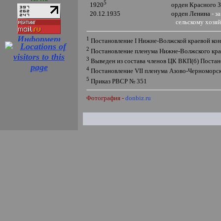
5
орден Красного 
1920
20.12.1935
орден Ленина
- з
сельскому хозя
1
Постановление
I
Нижне-Волжской краевой конф
2
Постановление пленума Нижне-Волжского краев
3
Выведен из состава членов ЦК ВКП(б) Постан
4
Постановление
VII
пленума Азово-Черноморско
5
Приказ РВСР № 351
Фотография -
donbiz.ru