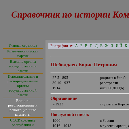
Справочник по истории Ком
Главная страница
Биографии
►
А
Б
В
Г
Д
Е
Ж
З
И-Й
К
Коммунистическая
партия
Высшие органы
Шеболдаев Борис Петрович
государственной
власти
Исполнительные и
27.5.1895
родился в
Paris'
е
распорядительные
30.10.1937
расстрелян
органы
1914
член РСДРП(б)
государственной
власти
Образование
Военно-
- 1923
слушатель Курсо
революционные и
революционные
Послужной список
комитеты
СССР, союзные
1900
в России
республики и
1916 - 1918
в русской армии,