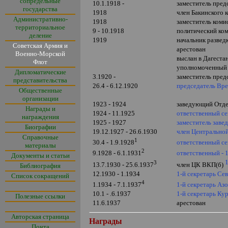
сопредельные
10.1.1918 -
заместитель пред
государства
1918
член Бакинского 
Административно-
1918
заместитель коми
территориальное
9 - 10.1918
политический ком
деление
1919
начальник развед
Советская Армия и
арестован
Военно-Морской
выслан в Дагеста
Флот
уполномоченный 
Дипломатические
3.1920 -
заместитель пред
представительства
26.4 - 6.12.1920
председатель Вре
Общественные
организации
1923 - 1924
заведующий Отде
Награды и
1924 - 11.1925
ответственный се
награждения
1925 - 1927
заместитель зав
Биографии
19.12.1927 - 26.6.1930
член Центрально
Справочные
1
ответственный с
30.4 - 1.9.1928
материалы
2
ответственный - 
9.1928 - 6.1.1931
Документы и статьи
3
13.7.1930 - 25.6.1937
член ЦК ВКП(б)
Библиография
12.1930 - 1.1934
1-й секретарь Се
Список сокращений
4
1-й секретарь Аз
1.1934 - 7.1.1937
10.1 - .6.1937
1-й секретарь Ку
Полезные ссылки
11.6.1937
арестован
Авторская страница
Награды
Почта