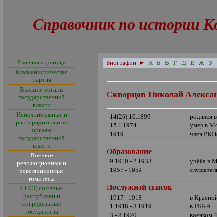
Справочник по истории К
Главная страница
Биографии
►
А
Б
В
Г
Д
Е
Ж
З
Коммунистическая
партия
Высшие органы
Скворцов Николай Алекса
государственной
власти
Исполнительные и
14(26).10.1899
родился 
распорядительные
15.1.1974
умер в М
органы
1919
член РКП
государственной
власти
Образование
Военно-
9.1930 - 2.1933
учёба в
Мо
революционные и
1957 - 1959
слушател
революционные
комитеты
Послужной список
СССР, союзные
республики и
1917 - 1918
в Красно
сопредельные
1.1918 - 3.1919
в РККА
государства
3 - 8.1920
военком 4