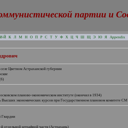
оммунистической партии и Сове
И-Й
К
Л
М
Н
О
П
Р
С
Т
У
Ф
Х
Ц
Ч
Ш
Щ
Э
Ю
Я
Appendix
ндрович
в селе Цветном Астраханской губернии
оскве
(б)
сковском планово-экономическом институте (окончил в 1934)
ь Высших экономических курсов при Государственном плановом комитете С
й Гвардии
-й отдельной штрафной части (Астрахань)