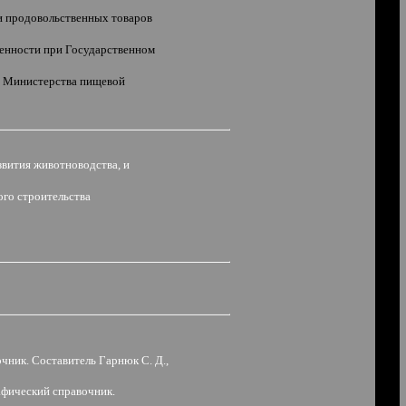
и продовольственных товаров
ленности при Государственном
ти Министерства пищевой
звития животноводства, и
ного строительства
ник. Составитель Гарнюк С. Д.,
афический справочник.