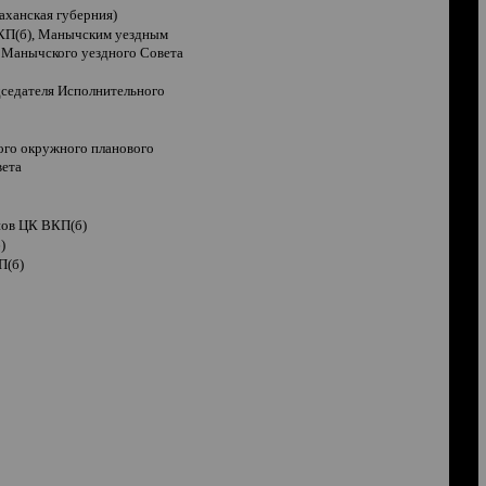
аханская губерния)
РКП(б), Манычским уездным
а Манычского уездного Совета
дседателя Исполнительного
ого окружного планового
вета
нов ЦК ВКП(б)
)
П(б)