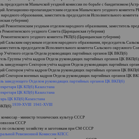
ель председателя Манычской уездной комиссии по борьбе с бандитизмом (Астр
ий Агитационно-пропагандистским отделом Манычского уездного комитета 
 народного образования, заместитель председателя Исполнительного комитет
нская губерния)
ий Ремонтненским уездным отделом народного образования, заместитель пре
а Ремонтненского уездного Совета (Царицынская губерния)
 Ремонтненского уездного комитета РКП(б) (Царицынская губерния)
ий Сальским окружным отделом народного образования, председатель Сальск
заместитель председателя Исполнительного комитета Сальского окружного Со
ор Учётного отдела Отдела руководящих партийных органов ЦК ВКП(б)
тель Группы учёта кадров Отдела руководящих партийных органов ЦК
ВКП(б)
ель заведующего Сектором учёта кадров Отдела руководящих партийных орга
ий Сектором учёта кадров Отдела руководящих партийных органов ЦК
ВКП(б
ий Сектором военных кадров Отдела руководящих партийных органов ЦК
ВК
ель заведующего Отделом руководящих партийных органов ЦК ВКП(б)
о секретаря ЦК КП(б) Казахстана
о секретаря ЦК КП(б) Казахстана
тарь ЦК КП(б) Казахстана
1939-
XVIII
1941-XVIII
ВКП(б)
 комиссар - министр технических культур СССР
совхозов СССР
о по сельскому хозяйству и заготовкам при СМ СССР
тральной Ревизионной Комиссии КПСС