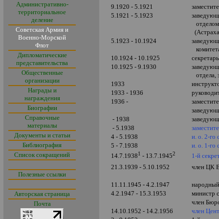
Административно-
9.1920 - 5.1921
заместит
территориальное
5.1921 - 5.1923
заведующ
деление
отделом
Советская Армия и
(Астраха
Военно-Морской
5.1923 - 10.1924
заведующ
Флот
комитет
Дипломатические
10.1924 - 10.1925
секретарь
представительства
10.1925 - 9.1930
заведующ
Общественные
отдела, 
организации
1933
инструкт
Награды и
1933 - 1936
руководи
награждения
1936 -
заместит
Биографии
заведующ
Справочные
- 1938
заведующ
материалы
- 5.1938
заместит
Документы и статьи
4 - 5.1938
и. о. 2-г
Библиография
5 - 7.1938
и. о. 1-г
1
2
Список сокращений
1-й секре
14.7.1938
- 13.7.1945
21.3.1939 - 5.10.1952
член ЦК 
Полезные ссылки
11.11.1945 - 4.2.1947
народный
4.2.1947 - 15.3.1953
министр 
Авторская страница
член Бюр
Почта
14.10.1952 - 14.2.1956
член Цен