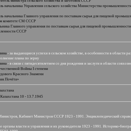
титель министра сельского хозяйства и заготовок СССР
ель начальника Управления сельского хозяйства Министерства промышленност
ель начальника Главного управления по поставкам сырья для пищевой промыш
м комитете СМ СССР
чальника Главного управления по поставкам сырья для пищевой промышленнос
ленности СССР
и
нина
-
за
выдающиеся успехи в сельском хозяйстве, в особенности в области ра
олнение плана по зерну
нина
- в связи с пятидесятилетием со дня рождения и заслуги в области совхоз
ечественной Войны
I
степени
удового Красного Знамени
нак Почёта
»
захстана
Казахстана 10 - 13.7.1945
инистров, Кабинет Министров СССР 1923 - 1991. Энциклопедический справоч
органы власти и управления и их руководители 1923 - 1991. Историко-биогр