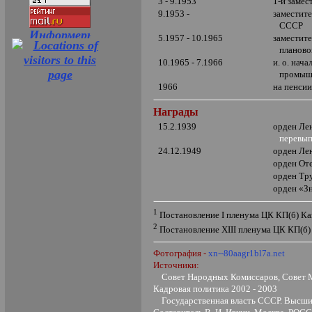
3 - 9.1953
1-й замес
9.1953 -
заместит
СССР
5.1957 - 10.1965
заместит
планово
10.1965 - 7.1966
и. о. на
промыш
1966
на пенси
Награды
15.2.1939
орден Ле
перевып
24.12.1949
орден Ле
орден От
орден Тр
орден
«
З
1
Постановление
I
пленума ЦК КП(б) Ка
2
Постановление
XIII
пленума ЦК КП(б) 
Фотография -
xn--80aagr1bl7a.net
Источники:
Совет Народных Комиссаров, Совет М
Кадровая политика 2002 - 2003
Государственная власть СССР. Высшие 