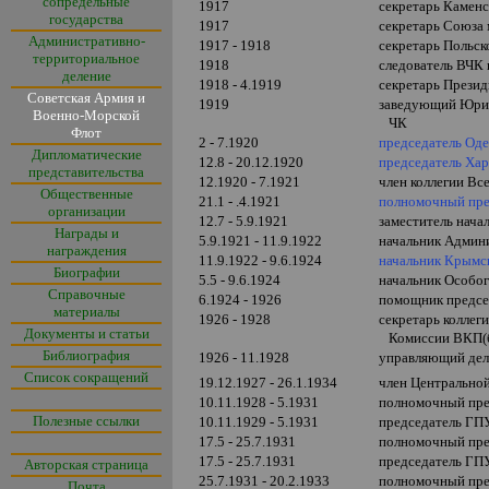
сопредельные
1917
секретарь Каменс
государства
1917
секретарь Союза 
Административно-
1917 - 1918
секретарь Польс
территориальное
1918
следователь ВЧ
деление
1918 - 4.1919
секретарь През
Советская Армия и
191
9
заведующий Юриди
Военно-Морской
ЧК
Флот
2 - 7.1920
председатель Оде
Дипломатические
12.8 - 20.12.1920
председатель Хар
представительства
12.1920 - 7.1921
член коллегии В
Общественные
21.1 - .4.1921
полномочный пр
организации
12.7 - 5.9.1921
заместитель нач
Награды и
5.9.1921 - 11.9.1922
начальник Админ
награждения
11.9.1922 - 9.6.1924
начальник Крымс
Биографии
5.5 - 9.6.
1924
начальник Особо
Справочные
6.1924 - 1926
помощник предсе
материалы
1926 - 1928
секретарь коллег
Документы и статьи
Комиссии ВКП(
Библиография
1926 - 11.1928
управляющий дел
Список сокращений
19.12.1927 - 26.1.1934
член Центрально
10.11.1928 - 5.1931
полномочный пр
Полезные ссылки
10.11.1929 - 5.1931
председатель Г
17.5 - 25.7.1931
полномочный пре
17.5 - 25.7.1931
председатель ГП
Авторская страница
25.7.1931 - 20.2.1933
полномочный пр
Почта