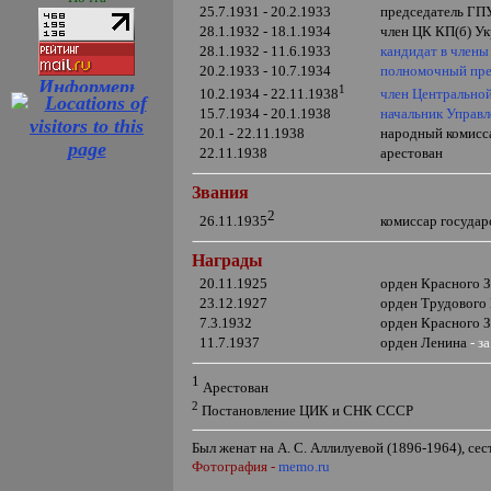
25.7.1931 - 20.2.1933
председатель ГП
28.1.1932 - 18.1.1934
член ЦК КП(б) У
28.1.1932 - 11.6.1933
кандидат в член
20.2.1933 - 10.7.1934
полномочный пре
1
член Центрально
10.2.1934 - 22.11.1938
15.7.1934 - 20.1.1938
начальник Управ
20.1 - 22.11.1938
народный комисса
22.11.1938
арестован
Звания
2
комиссар госуда
26.11.1935
Награды
20.11.1925
орден Красного 
23.12.1927
орден Трудового
7.3.1932
орден Красного 
11.7.1937
орден Ленина
-
з
1
Арестован
2
Постановление ЦИК и СНК СССР
Был женат на А. С. Аллилуевой (1896-1964), се
Фотография -
memo.ru