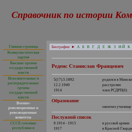
Справочник по истории Ком
Главная страница
Биографии
►
А
Б
В
Г
Д
Е
Ж
З
И-Й
К
Коммунистическая
партия
Высшие органы
Реденс Станислав Францевич
государственной
власти
Исполнительные и
5(17).5.1892
родился в Минск
распорядительные
12.2.1940
расстрелян
органы
1914
член РСДРП(б)
государственной
власти
Образование
Военно-
окончил училище 
революционные и
революционные
Послужной список
комитеты
СССР, союзные
9.1914 - 1915
в русской армии
республики и
1917
в Красной Гвард