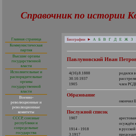
Справочник по истории К
Главная страница
Биографии
►
А
Б
В
Г
Д
Е
Ж
З
Коммунистическая
партия
Высшие органы
Павлуновский Иван Петро
государственной
власти
Исполнительные и
4(16).8.1888
родился в
распорядительные
30.10.1937
расстрел
органы
1905
член РСД
государственной
власти
Образование
Военно-
окончил 
революционные и
революционные
Послужной список
комитеты
СССР, союзные
1907
арестова
республики и
осуждён 
сопредельные
1914 - 1918
в русской
государства
3.1917
председа