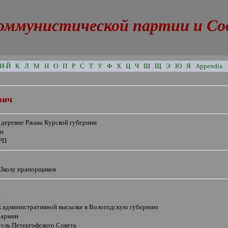
оммунистической партии и Сове
И-Й
К
Л
М
Н
О
П
Р
С
Т
У
Ф
Х
Ц
Ч
Ш
Щ
Э
Ю
Я
Appendix
вич
 деревне Ржава Курской губернии
ян
РП
Школу прапорщиков
н
к административной высылке
в Вологодскую губернию
 армии
тель Петергофского Совета