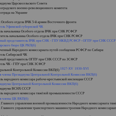
зидиума Царскосельского Совета
роградского военно-революционного комитета
 отряда на Украине
к Особого отдела ВЧК 5-й армии Восточного фронта
тель Уфимской губернской ЧК
ель начальника Особого отдела ВЧК при СНК РСФСР
ститель начальника Особого отдела ВЧК при СНК РСФСР
ный представитель ВЧК при СНК - ГПУ НКВД РСФСР - ОГПУ при СНК СССР
ирского бюро ЦК РКП(б)
ченный Народного комиссариата путей сообщения РСФСР по Сибири
тель Сибирской ЧК
ный представитель ОГПУ при СНК СССР по ЗСФСР
тель ЧК - ГПУ при СНК ЗСФСР
1927-
XV
1930-
XVI
тральной Контрольной Комиссии ВКП(б)
 в члены Президиума Центральной Контрольной Комиссии ВКП(б)
ель народного комиссара рабоче-крестьянской инспекции СССР
зидиума Центральной Контрольной Комиссии ВКП(б)
езидиума ВСНХ СССР
ель народного комиссара тяжёлой промышленности СССР
 в члены ЦК ВКП(б)
к Главного управления военной промышленности Народного комиссариата т
к Главного управления транспортного машиностроения Народного комиссари