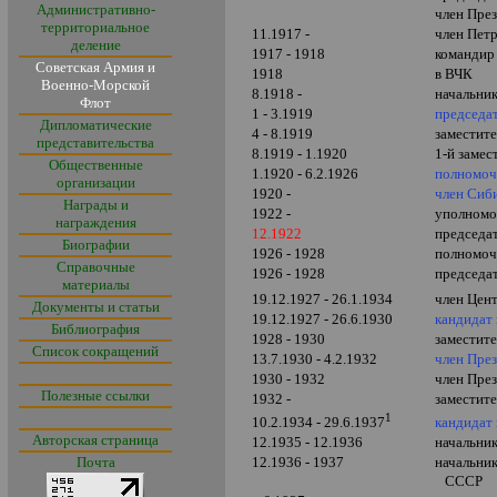
Административно-
член Пре
территориальное
11.1917 -
член Пет
деление
1917 - 1918
командир
Советская Армия и
1918
в ВЧК
Военно-Морской
8.1918 -
начальни
Флот
1 - 3.1919
председа
Дипломатические
4 - 8.1919
заместит
представительства
8.1919 - 1.1920
1-й заме
Общественные
1.1920 - 6.2.1926
полномоч
организации
1920 -
член Сиб
Награды и
1922 -
уполномо
награждения
12.1922
председа
Биографии
1926 - 1928
полномоч
Справочные
1926 - 1928
председа
материалы
19.12.1927 - 26.1.1934
член Цен
Документы и статьи
19.12.1927 - 26.6.1930
кандидат
Библиография
1928 - 1930
заместит
Список сокращений
13.7.1930 -
4.2.1932
член Пре
1930 - 1932
член Пр
Полезные ссылки
1932 -
заместит
1
кандидат
10.2.1934 - 29.6.1937
Авторская страница
12.1935 - 12.1936
начальни
Почта
12.1936 - 1937
начальни
СССР