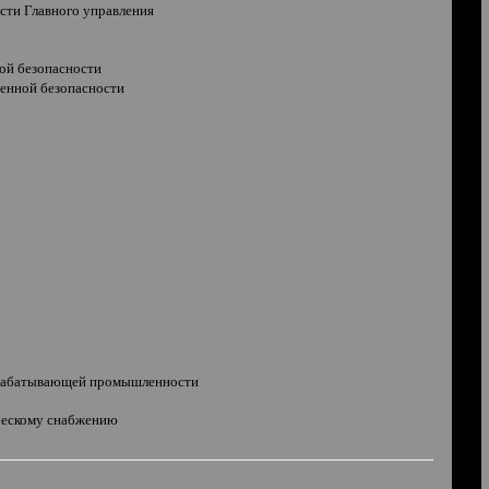
сти Главного управления
ной безопасности
венной безопасности
ы
обрабатывающей промышленности
ическому снабжению