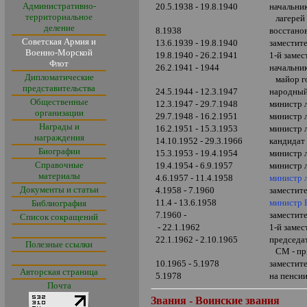
Административно-
20.5.1938 - 19.8.1940
начальни
территориальное
лагерей
деление
8.1938
восстано
Советская Армия и
13.6.1939 - 19.8.1940
заместит
Военно-Морской
19.8.1940 - 26.2.1941
1-й заме
Флот
26.2.1941 - 1944
начальни
Дипломатические
майор г
представительства
24.5.1944 - 12.3.1947
народный
Общественные
12.3.1947 - 29.7.1948
министр 
организации
29.7.1948 - 16.2.1951
министр 
Награды и
16.2.1951 - 15.3.1953
министр 
награждения
14.10.1952 - 29.3.1966
кандидат
Биографии
15.3.1953 - 19.4.1954
министр 
Справочные
19.4.1954 - 6.9.1957
министр 
материалы
4.6.1957 - 11.4.1958
министр 
Документы и статьи
4.1958 - 7.1960
заместит
11.4 - 13.6.1958
министр
Библиография
7.1960 -
заместит
Список сокращений
- 22.1.1962
1-й заме
22.1.1962 - 2.10.1965
председа
Полезные ссылки
СМ - пр
10.1965 - 5.1978
заместит
Авторская страница
5.1978
на пенси
Почта
Звания - Воинские звания