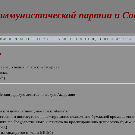
оммунистической партии и Сове
И-Й
К
Л
М
Н
О
П
Р
С
Т
У
Ф
Х
Ц
Ч
Ш
Щ
Э
Ю
Я
Appendix
ч
в селе Лубянки Орловской губернии
оскве
(б)
Ленинградскую лесотехническую Академию
вском целлюлозно-бумажном комбинате
рственном институте по проектированию целлюлозно-бумажной промышленнос
инженер Государственного института по проектированию целлюлозно-бумаж
рад)
 из кандидатов в члены ВКП(б)