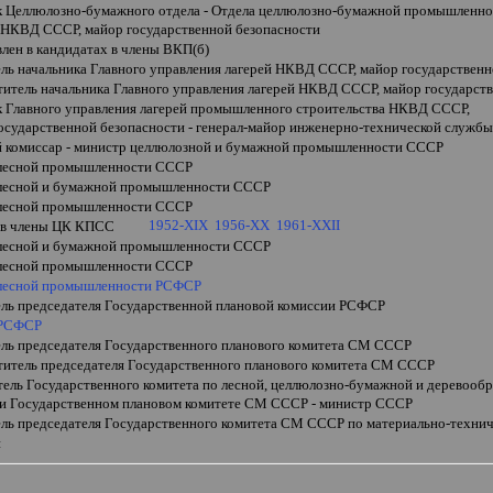
к Целлюлозно-бумажного отдела - Отдела целлюлозно-бумажной промышленно
 НКВД СССР, майор государственной безопасности
влен в кандидатах в члены ВКП(б)
ель начальника Главного управления лагерей НКВД СССР, майор государствен
ститель начальника Главного управления лагерей НКВД СССР, майор государст
к Главного управления лагерей промышленного строительства НКВД СССР,
осударственной безопасности - генерал-майор инженерно-технической служб
 комиссар - министр целлюлозной и бумажной промышленности СССР
лесной промышленности СССР
лесной и бумажной промышленности СССР
лесной промышленности СССР
1952-XIX
1956-XX
1961-XXII
 в члены ЦК КПСС
лесной и бумажной промышленности СССР
лесной промышленности СССР
лесной промышленности РСФСР
ель председателя Государственной плановой комиссии РСФСР
 РСФСР
ель председателя Государственного планового комитета СМ СССР
ститель председателя Государственного планового комитета СМ СССР
тель Государственного комитета по лесной, целлюлозно-бумажной и дерево
и Государственном плановом комитете СМ СССР - министр СССР
ель председателя Государственного комитета СМ СССР по материально-техн
и