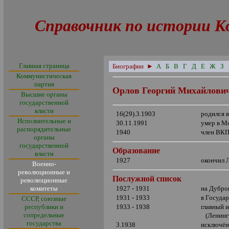
Справочник по истории К
Главная страница
Биографии
►
А
Б
В
Г
Д
Е
Ж
З
Коммунистическая
партия
Орлов Георгий Михайлови
Высшие органы
государственной
власти
16(29).3.1903
родился 
Исполнительные и
30.11.1991
умер в М
распорядительные
1940
член ВКП
органы
государственной
Образование
власти
1927
окончил 
Военно-
революционные и
Послужной список
революционные
комитеты
1927 - 1931
на Дубро
1931 - 1933
в Госуда
СССР, союзные
республики и
1933 - 1938
главный 
сопредельные
(Ленинг
государства
3.1938
исключён