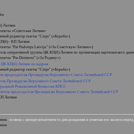
н
ён
б) Латвии
 газеты
«
Советская Латвия
»
нный редактор газеты “
Cinja
” («Борьба»)
КП(б) - КП Латвии
 газеты
"Par Padomju Latviju"
(
«
За Советскую Латвию
»
)
тель оперативной группы ЦК КП(б)
Латвии
по организации партизанского дви
 газеты
"Par Dzimteni"
(
«
За Родину
»
)
ь ЦК КП(б)
Латвии по кадрам
нный редактор газеты “
Cinja
” («Борьба»)
ель председателя Президиума Верховного Совета Латвийской ССР
тель Президиума Верховного Совета Латвийской ССР
тральной Ревизионной Комиссии КПСС
ститель председателя Президиума Верховного Совета Латвийской ССР
КП Латвии
и
нина
-
в связи с пятидесятилетием со дня рождения и отмечая его заслуги пере
нина