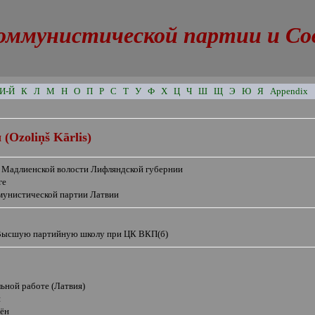
оммунистической партии и Сове
И-Й
К
Л
М
Н
О
П
Р
С
Т
У
Ф
Х
Ц
Ч
Ш
Щ
Э
Ю
Я
Appendix
 (
Ozoliņš Kārlis
)
в Мадлиенской волости Лифляндской губернии
ге
мунистической партии Латвии
Высшую партийную школу при ЦК ВКП(б)
ьной работе (Латвия)
н
ён