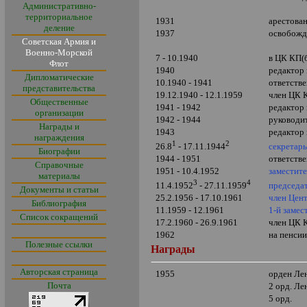
Административно-
территориальное
1931
арестова
деление
1937
освобожд
Советская Армия и
Военно-Морской
7 - 10.1940
в ЦК КП(
Флот
1940
редактор
Дипломатические
10.1940 - 1941
ответстве
представительства
19.12.1940 - 12.1.1959
член ЦК 
Общественные
1941 - 1942
редактор
организации
1942 - 1944
руководи
Награды и
1943
редактор
награждения
1
2
секретар
26.8
- 17.11.1944
Биографии
1944 - 1951
ответстве
Справочные
1951 - 10.4.1952
заместит
материалы
3
4
председа
11.4.1952
- 27.11.1959
Документы и статьи
25.2.1956 - 17.10.1961
член Цен
Библиография
11.1959 - 12.1961
1-й заме
Список сокращений
17.2.1960 - 26.9.1961
член ЦК 
1962
на пенси
Полезные ссылки
Награды
Авторская страница
1955
орден Ле
Почта
2 орд. Ле
5 орд.