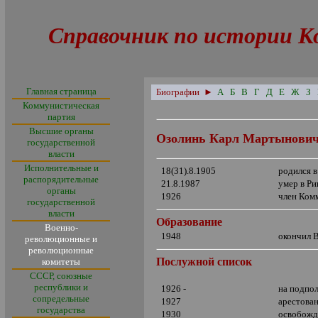
Справочник по истории К
Главная страница
Биографии
►
А
Б
В
Г
Д
Е
Ж
З
Коммунистическая
партия
Высшие органы
Озолинь Карл Мартынович
государственной
власти
Исполнительные и
18(31).8.1905
родился 
распорядительные
21.8.1987
умер в Ри
органы
1926
член Ком
государственной
власти
Образование
Военно-
1948
окончил 
революционные и
революционные
Послужной список
комитеты
СССР, союзные
республики и
1926 -
на подпол
сопредельные
1927
арестова
государства
1930
освобожд