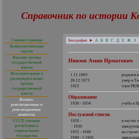
Справочник по истории К
Главная страница
Биографии
►
А
Б
В
Г
Д
Е
Ж
З
Коммунистическая
партия
Высшие органы
Ниязов Амин Ирматович
государственной
власти
Исполнительные и
1.11.1903
родился в
распорядительные
26.12.1973
умер в Т
органы
1925
член РКП
государственной
власти
Образование
Военно-
1930 - 1934
учёба в 
революционные и
революционные
Послужной список
комитеты
СССР, союзные
1920 -
в
частях 
республики и
- 1930
заведующ
сопредельные
1935 - 1940
на строит
государства
1940 - 1.1941
заведующ