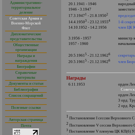
Административно-
20.1.1941 - 1946
народный
территориальное
1946 - 3.1947
заместит
деление
1
2
председа
17.3.1947
- 21.8.1950
Советская Армия и
3
4
1-й секре
14.4.1950
- 23.12.1955
Военно-Морской
14.10.1952 - 14.2.1956
член ЦК
Флот
Дипломатические
3.1956 - 1957
министр 
представительства
1957 - 1960
начальни
Общественные
организации
5
6
секретар
20.5.1961
- 21.12.1962
Награды и
награждения
5
6
член Бюр
20.5.1961
- 21.12.1962
Биографии
Справочные
материалы
Награды
Документы и статьи
6.11.1953
орден Ле
Библиография
Советск
орден Ле
Список сокращений
3
орд. Тр
2 орд. Кр
Полезные ссылки
1
Постановление
I
сессии Верховного С
Авторская страница
2
Постановление
V
сессии Верховного 
Почта
3
Постановление
V
пленума ЦК КП(б) У