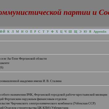
оммунистической партии и Сове
И-Й
К
Л
М
Н
О
П
Р
С
Т
У
Ф
Х
Ц
Ч
Ш
Щ
Э
Ю
Я
Appendix
 селе Ак-Тепе Ферганской области
ашкенте
(б)
Промышленной академии имени И. В. Сталина
особого назначения
ВЧК, Ферганской городской рабоче-крестьянской милиции
ий Ферганским окружным финансовым отделом
ельстве Чирчикского электрохимического комбината (Узбекская ССР)
ий Отделом строительства ЦК КП(б) Узбекистана