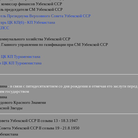
 комиссар финансов Узбекской ССР
ель председателя СМ Узбекской ССР
тель Президиума Верховного Совета Узбекской ССР
тарь ЦК КП(б) - КП
Узбекистана
 КПСС
коммунального хозяйства Узбекской ССР
к Главного управления по газификации при СМ Узбекской ССР
ь ЦК КП Туркменистана
о ЦК КП Туркменистана
нина
-
в связи с пятидесятилетием со дня рождения и отмечая его заслуги пер
им государством
нина
удового Красного Знамени
асной Звезды
овета Узбекской ССР
II
созыва 13 - 18.3.1947
Совета Узбекской ССР
II
созыва 19 - 21.8.1950
збекистана