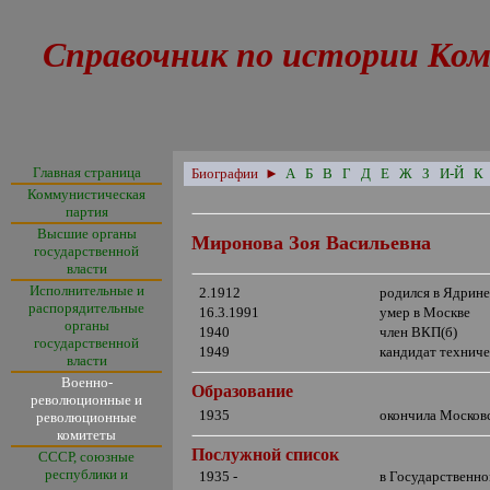
Справочник по истории Ком
Главная страница
Биографии
►
А
Б
В
Г
Д
Е
Ж
З
И-Й
К
Коммунистическая
партия
Высшие органы
Миронова Зоя Васильевна
государственной
власти
Исполнительные и
2.1912
родился в Ядрине
распорядительные
16.3.1991
умер в Москве
органы
1940
член ВКП(б)
государственной
1949
кандидат техниче
власти
Военно-
Образование
революционные и
19
35
окончила Москов
революционные
комитеты
Послужной список
СССР, союзные
республики и
1935 -
в
Государственно