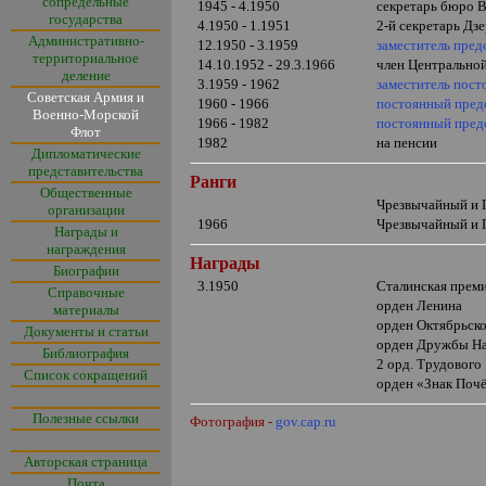
сопредельные
1945 - 4.1950
секретарь бюро В
государства
4.1950 - 1.1951
2-й секретарь Дз
Административно-
12.1950 - 3.1959
заместитель пред
территориальное
14.10.1952 - 29.3.1966
член Центрально
деление
3.1959 - 1962
заместитель пос
Советская Армия и
1960 - 1966
постоянный пред
Военно-Морской
1966 - 1982
постоянный пред
Флот
1982
на пенсии
Дипломатические
представительства
Ранги
Общественные
Чрезвычайный и
организации
1966
Чрезвычайный и
Награды и
награждения
Награды
Биографии
3.1950
Сталинская прем
Справочные
орден Ленина
материалы
орден Октябрьск
Документы и статьи
орден Дружбы Н
Библиография
2 орд. Трудового
Список сокращений
орден
«
Знак Поч
Полезные ссылки
Фотография -
gov.cap.ru
Авторская страница
Почта