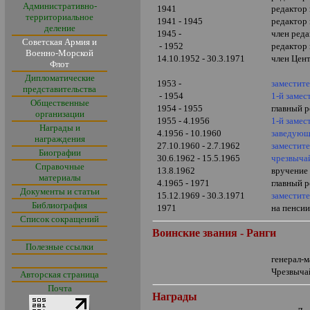
Административно-
1941
редактор
территориальное
1941 - 1945
редактор
деление
1945 -
член реда
Советская Армия и
- 1952
редактор 
Военно-Морской
14.10.1952 - 30.3.1971
член Цен
Флот
Дипломатические
1953 -
заместит
представительства
- 1954
1-й заме
Общественные
1954 - 1955
главный р
организации
1955 - 4.1956
1-й заме
Награды и
4.1956 - 10.1960
заведующ
награждения
27.10.1960 - 2.7.1962
заместит
Биографии
30.6.1962 - 15.5.1965
чрезвыча
Справочные
13.8.1962
вручение
материалы
4.1965 - 1971
главный р
Документы и статьи
15.12.1969 - 30.3.1971
заместит
Библиография
1971
на пенси
Список сокращений
Воинские звания - Ранги
Полезные ссылки
генерал-
Чрезвыча
Авторская страница
Почта
Награды