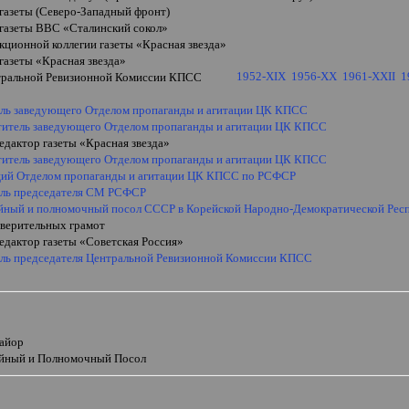
 газеты (Северо-Западный фронт)
 газеты ВВС «Сталинский сокол»
кционной коллегии газеты «Красная звезда»
газеты «Красная звезда»
1952-XIX
1956-XX
1961-XXII
1
тральной Ревизионной Комиссии КПСС
ель заведующего Отделом пропаганды и агитации ЦК КПСС
ститель заведующего Отделом пропаганды и агитации ЦК КПСС
едактор газеты «Красная звезда»
ститель заведующего Отделом пропаганды и агитации ЦК КПСС
ий Отделом пропаганды и агитации ЦК КПСС по РСФСР
ель председателя СМ РСФСР
йный и полномочный посол СССР в Корейской Народно-Демократической Рес
 верительных грамот
едактор газеты «Советская Россия»
ель председателя Центральной Ревизионной Комиссии КПСС
и
майор
йный и Полномочный Посол