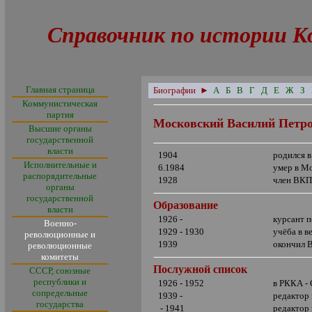
Справочник по истории К
Главная страница
Биографии
►
А
Б
В
Г
Д
Е
Ж
З
Коммунистическая
партия
Московский Василий Петр
Высшие органы
государственной
власти
1904
родился 
Исполнительные и
6.1984
умер в М
распорядительные
1928
член ВКП
органы
государственной
Образование
власти
1926 -
курсант 
Военно-
1929 - 1930
учёба в 
революционные и
1939
окончил 
революционные
комитеты
Послужной список
СССР, союзные
республики и
1926 - 1952
в РККА -
сопредельные
1939 -
редактор
государства
- 1941
редактор