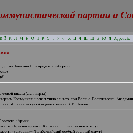
оммунистической партии и Сове
И-Й
К
Л
М
Н
О
П
Р
С
Т
У
Ф
Х
Ц
Ч
Ш
Щ
Э
Ю
Я
Appendix
ович
в деревне Бочейно Новгородской губернии
оскве
(б)
полковой школы (Ленинград)
вечернем Коммунистическом университете при Военно-Политической Академии
Военно-Политическую Академию имени В. И. Ленина
 Советской Армии
 газеты
«
Красная армия
»
(Киевский особый военный округ)
 газеты
«
За Родину
»
(Прибалтийский особый военный округ)