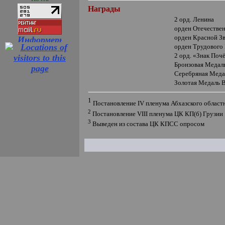
Награды
2 орд. Ленина
орден Отечеств
орден Красной З
орден Трудового
2 орд.
«
Знак Поч
Бронзовая Меда
Серебряная Мед
Золотая Медаль
1
Постановление
IV
пленума Абхазского област
2
Постановление
VIII
пленума ЦК КП(б) Грузии 1
3
Выведен из состава ЦК КПСС опросом