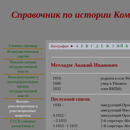
Справочник по истории Ком
Главная страница
Биографии
►
А
Б
В
Г
Д
Е
Ж
З
И-Й
К
Коммунистическая
партия
Высшие органы
Мгеладзе Акакий Иванович
государственной
власти
Исполнительные и
1910
родился в селе М
распорядительные
1980
умер в Тбилиси
органы
1932
член ВКП(б)
государственной
власти
Послужной список
Военно-
1930 -
заведующий Орга
революционные и
заведующий Масс
революционные
комитеты
4.1932 -
заведующий Орга
- 3.1933
2-й секретарь Аб
СССР, союзные
республики и
3.1933 - 1.1935
1-й секретарь Аб