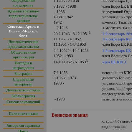
сопредельные
1.1935 - 2.1938
1-й секретарь Ц
государства
8.1937 - 1938
член Бюро ЦК 
Административно-
- 1938
заведующий Отд
территориальное
1938 - 194
2
управляющий тр
деление
1942
комиссар Тыла За
Советская Армия и
- 2.1943
заместитель нача
Военно-Морской
1
1-й секретарь Аб
20.2.1943 - 8.1
2
.1951
Флот
11.1951 - 4.1952
1-й секретарь Ку
Дипломатические
11.1951 - 14.4.1953
член Бюро ЦК КП(
представительства
2
1-й секретарь ЦК
2.4.1952
- 14.4.1953
Общественные
1952 - 1953
член Военного Со
организации
3
член ЦК КПСС
14.10.1952 -
5
.1953
Награды и
награждения
7.6.1953
исключён из КП
Биографии
8.1953 - 1973
директор Бебнисс
Справочные
1973 -
управляющий тр
материалы
управляющий тре
Документы и статьи
председатель Аг
Библиография
- 1978
заместитель мини
Список сокращений
Полезные ссылки
Воинские звания
старший батальо
Авторская страница
подполковник
Почта