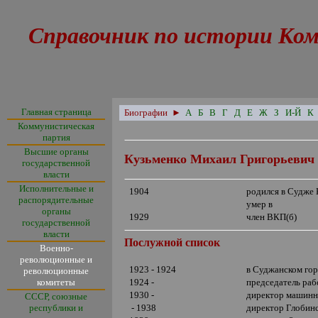
Справочник по истории Ком
Главная страница
Биографии
►
А
Б
В
Г
Д
Е
Ж
З
И-Й
К
Коммунистическая
партия
Высшие органы
Кузьменко Михаил Григорьевич
государственной
власти
Исполнительные и
1904
родился в Судже 
распорядительные
умер в
органы
1929
член ВКП(б)
государственной
власти
Послужной список
Военно-
революционные и
1923 - 1924
в Суджанском го
революционные
комитеты
1924 -
председатель раб
1930 -
директор машинно
СССР, союзные
республики и
- 1938
директор Глобинс