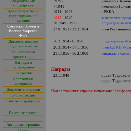
сопредельные
1939 -
начальник Зернов
государства
- 1941
начальник Полтав
Административно-
1941 - 1943
в РККА
территориальное
1943
- 1949
заместитель пред
деление
10.1949
- 1952
председатель Исп
Советская Армия и
27.9.1952 - 23.3.1954
член Ревизионной
Военно-Морской
Флот
16.2.1954 - 6.1956
председатель Исп
Дипломатические
представительства
26.3.1954 - 17.1.1956
член ЦК КП Укр
Общественные
21.1.1956 - 16.2.1960
кандидат в член
организации
Награды и
награждения
Награды
Биографии
23.1.1948
орден Трудового
Справочные
орден Трудового
материалы
Документы и статьи
При составлении справки использована информ
Библиография
Список сокращений
Полезные ссылки
Авторская страница
Почта