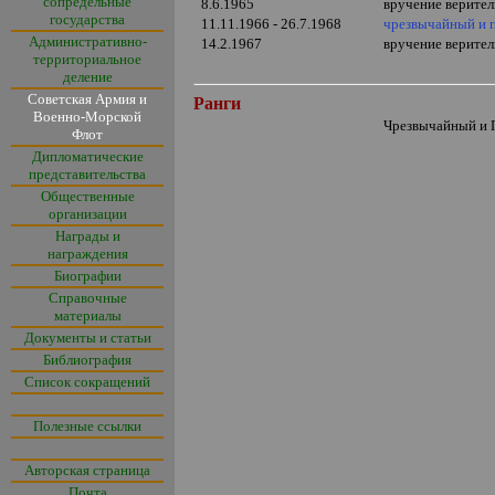
сопредельные
8.6.1965
вручение верите
государства
11.11.1966 - 26.7.1968
чрезвычайный и 
Административно-
14.2.1967
вручение верите
территориальное
деление
Советская Армия и
Ранги
Военно-Морской
Чрезвычайный и
Флот
Дипломатические
представительства
Общественные
организации
Награды и
награждения
Биографии
Справочные
материалы
Документы и статьи
Библиография
Список сокращений
Полезные ссылки
Авторская страница
Почта