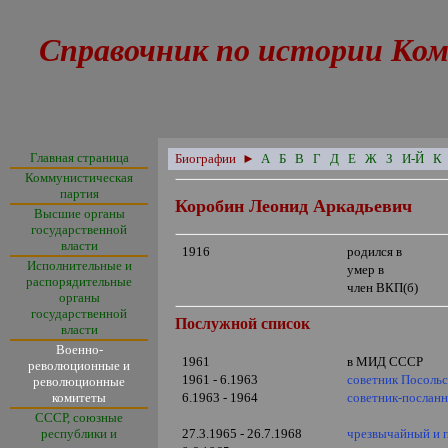
Справочник по истории Ком
Главная страница
Биографии
►
А
Б
В
Г
Д
Е
Ж
З
И-Й
К
Коммунистическая
партия
Коробин Леонид Аркадьевич
Высшие органы
государственной
власти
1916
родился в
Исполнительные и
умер в
распорядительные
член ВКП(б)
органы
государственной
Послужной список
власти
Военно-
1961
в МИД СССР
революционные и
1961 - 6.1963
советник Посоль
революционные
комитеты
6.1963 - 1964
советник-послан
СССР, союзные
республики и
27.3.1965 - 26.7.1968
чрезвычайный и 