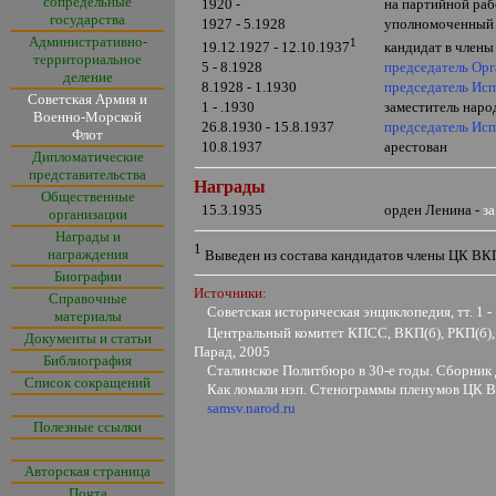
сопредельные
1920 -
на партийной раб
государства
1927 - 5.1928
уполномоченный 
Административно-
1
кандидат в член
19.12.1927 - 12.10.1937
территориальное
5 - 8.1928
председатель Ор
деление
8.1928 - 1.1930
председатель Исп
Советская Армия и
1
-
.1930
заместитель наро
Военно-Морской
26.8.193
0
- 15.8.1937
председатель Исп
Флот
10.8.1937
арестован
Дипломатические
представительства
Награды
Общественные
15.3.1935
орден Ленина -
за
организации
Награды и
1
награждения
Выведен из состава кандидатов члены ЦК ВКП
Биографии
Источники:
Справочные
Советская историческая энциклопедия, тт. 1 -
материалы
Центральный комитет КПСС, ВКП(б), РКП(б), 
Документы и статьи
Парад, 2005
Библиография
Сталинское Политбюро в 30-е годы. Сборник 
Список сокращений
Как ломали нэп. Стенограммы пленумов ЦК ВКП(б
samsv.narod.ru
Полезные ссылки
Авторская страница
Почта