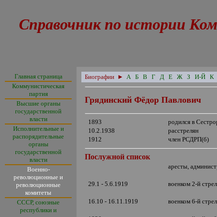
Справочник по истории Ком
Главная страница
Биографии
►
А
Б
В
Г
Д
Е
Ж
З
И-Й
К
Коммунистическая
партия
Грядинский Фёдор Павлович
Высшие органы
государственной
власти
1893
родился в Сестро
Исполнительные и
10.2.1938
расстрелян
распорядительные
1912
член РСДРП(б)
органы
государственной
Послужной список
власти
аресты, админис
Военно-
революционные и
29.1 - 5.6.1919
военком 2-й стре
революционные
комитеты
16.10 - 16.11.1919
военком 6-й стрел
СССР, союзные
республики и