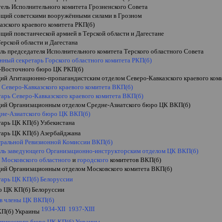
тель Исполнительного комитета Грозненского Совета
щий советскими вооружёнными силами в Грозном
азского краевого комитета РКП(б)
щий повстанческой армией в Терской области и Дагестане
ерской области и Дагестана
ль председателя Исполнительного комитета Терского областного Совета
нный секретарь Горского областного комитета РКП(б)
-Восточного бюро ЦК РКП(б)
ий Агитационно-пропагандистским отделом Северо-Кавказского краевого ком
 Северо-Кавказского краевого комитета ВКП(б)
тарь Северо-Кавказского краевого комитета ВКП(б)
ий Организационным отделом Средне-Азиатского бюро ЦК ВКП(б)
дне-Азиатского бюро ЦК ВКП(б)
тарь ЦК КП(б) Узбекистана
етарь ЦК КП(б) Азербайджана
тральной Ревизионной Комиссии ВКП(б)
ель заведующего Организационно-инструкторским отделом ЦК ВКП(б)
ь Московского областного
и
городского
комитетов ВКП(б)
ий Организационным отделом Московского комитета ВКП(б)
етарь ЦК КП(б)
Белоруссии
о ЦК КП(б)
Белоруссии
 в члены ЦК ВКП(б)
1934-XII
1937-XIII
КП(б) Украины
итического бюро ЦК КП(б) Украины