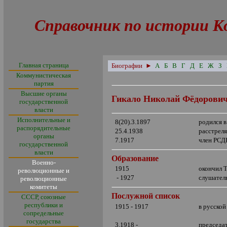
Справочник по истории К
Главная страница
Биографии
►
А
Б
В
Г
Д
Е
Ж
З
Коммунистическая
партия
Высшие органы
Гикало Николай Фёдорови
государственной
власти
Исполнительные и
8(20).3.1897
родился в
распорядительные
25.4.1938
расстрел
органы
7.1917
член РСД
государственной
власти
Образование
Военно-
1915
окончил 
революционные и
- 1927
слушател
революционные
комитеты
Послужной список
СССР, союзные
республики и
1915 - 1917
в русской
сопредельные
государства
3.1918 -
председат