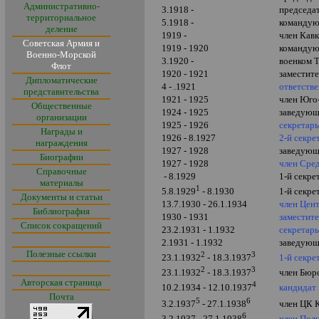
Административно-
3.1918 -
председа
территориальное
5.1918 -
командую
деление
1919 -
член Кавк
Советская Армия и
1919 - 1920
командую
Военно-Морской
3.1920 -
военком Т
Флот
1920 - 1921
заместите
Дипломатические
4 - .1921
ответстве
представительства
1921 - 1925
член Юго
Общественные
1924 - 1925
заведующ
организации
1925 - 1926
секретарь
Награды и
1926 - 8.1927
2-й секре
награждения
1927 - 1928
заведующ
Биографии
1927 - 1928
член Сре
Справочные
- 8.1929
1-й
секре
материалы
1
1-й секр
5
.8
.1929
- 8.1930
Документы и статьи
13.7.1930 - 26.1.1934
член Цен
Библиография
1930 - 1931
заместит
Список сокращений
23.2.1931 - 1.1932
секретар
2.1931 - 1.1932
заведующ
Полезные ссылки
2
3
1-й секр
23.1.1932
- 18.3.1937
2
3
член Бюр
23.1.1932
- 18.3.1937
Авторская страница
4
кандидат
10.2.1934 - 12.10.1937
Почта
5
6
3.2.1937
- 27.1.1938
член ЦК 
6
член Пол
3.2.1937 - 27.1.1938