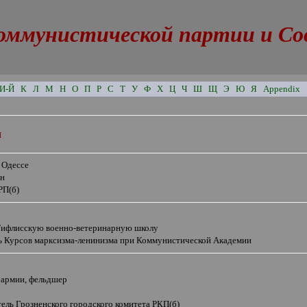
оммунистической партии и Сове
И-Й
К
Л
М
Н
О
П
Р
С
Т
У
Ф
Х
Ц
Ч
Ш
Щ
Э
Ю
Я
Appendix
ч
 Одессе
ян
РП(б)
Тифлисскую военно-ветеринарную школу
ь Курсов марксизма-ленинизма при Коммунистической Академии
 армии, фельдшер
ель Грозненского городского комитета РКП(б)