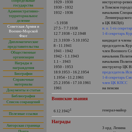
сопредельные
1929 - 1930
инструктор-ревиз
государства
1930 - 1932
в Томском город
Административно-
1932 - 1936
начальник Специа
территориальное
Ленинградского 
деление
- 5.1938
в ЦК ВКП(б)
Советская Армия и
27.5 - 7.7.1938
и. о. 1-го секрет
Военно-Морской
12.7.1938 -
1
2.
1948
1-й секретарь Ку
Флот
21.3.1939 - 5.10.1952
кандидат в член
Дипломатические
8 - 11.1941
председатель Кур
представительства
1941 - 1942
член Военного Со
Общественные
1942 - 1.1.1943
начальник Полити
организации
1.1 - .1943
начальник Полит
Награды и
1950 - 1953
инструктор ЦК В
награждения
18.9.1953 - 16.2.1954
председатель Исп
Биографии
1.1954 - 11.2.1961
1-й секретарь См
Справочные
25.2.1956 - 17.10.1961
член ЦК КПСС
материалы
1961
на пенсии
Документы и статьи
Библиография
Воинские звания
Список сокращений
1
генерал-майор
6.12.1942
Полезные ссылки
Награды
Авторская страница
3 орд. Ленина
Почта