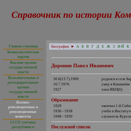
Справочник по истории Ком
Главная страница
Биографии
►
А
Б
В
Г
Д
Е
Ж
З
И-Й
К
Коммунистическая
партия
Высшие органы
Доронин Павел Иванович
государственной
власти
Исполнительные и
30.6(13.7).1909
родился в селе Б
распорядительные
16.7.1976
умер в Кишинёве
органы
1927
член ВКП(б)
государственной
власти
Образование
Военно-
1929
окончил 1-й Сиб
революционные и
1936 - 1938
учёба в Институ
революционные
комитеты
1948 - 1950
слушатель Курсо
СССР, союзные
Послужной список
республики и