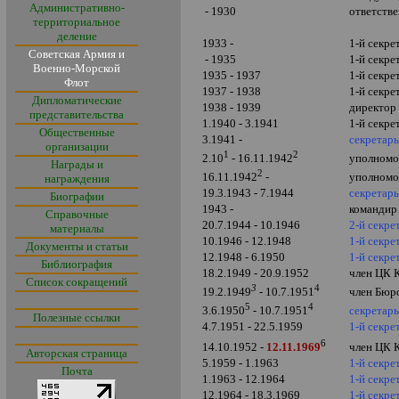
Административно-
- 1930
ответств
территориальное
деление
1933 -
1-й секр
Советская Армия и
- 1935
1-й секре
Военно-Морской
1935 - 1937
1-й секр
Флот
1937 - 1938
1-й секр
Дипломатические
1938 - 1939
директор
представительства
1.1940 - 3.1941
1-й секре
Общественные
3.1941 -
секретарь
организации
1
2
уполномо
2.10
- 16.11.1942
Награды и
2
уполномо
16.11.1942
-
награждения
19.3.1943 - 7.1944
секретарь
Биографии
1943 -
командир 
Справочные
20.7.1944 - 10.1946
2-й секре
материалы
10.1946 - 12.1948
1-й секре
Документы и статьи
12.1948 - 6.1950
1-й секре
Библиография
18.2.1949 - 20.9.1952
член ЦК 
Список сокращений
3
4
член Бюр
19.2.1949
- 10.7.1951
5
4
секретар
3.6.1950
- 10.7.1951
Полезные ссылки
4.7.1951 - 22.5.1959
1-й секр
6
14.10.1952 -
12.11.1969
член ЦК
Авторская страница
5
.1959 -
1.1963
1-й секр
Почта
1.1963 - 12.1964
1-й секр
12.1964 - 18.3.1969
1-й секр