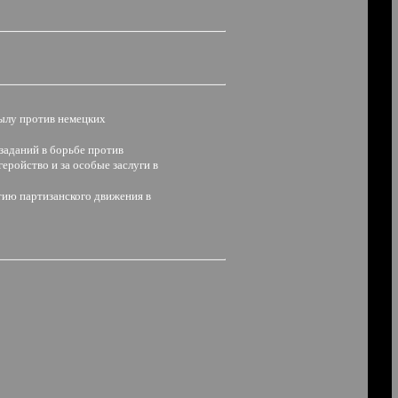
тылу против немецких
заданий в борьбе против
еройство и за особые заслуги в
итию партизанского движения в