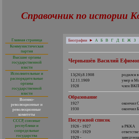
Справочник по истории К
Главная страница
Биографии
►
А
Б
В
Г
Д
Е
Ж
З
Коммунистическая
партия
Высшие органы
Чернышёв Василий Ефимо
государственной
власти
Исполнительные и
13(26).8.1908
родился 
распорядительные
12.11.1969
умер в М
органы
1928
член ВКП
государственной
власти
Образование
Военно-
1927
окончил
О
революционные и
1930
окончил 
революционные
комитеты
Послужной список
СССР, союзные
республики и
1926 - 1927
в РККА
сопредельные
1928 - 1929
ответств
государства
1929 -
заведующ