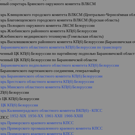
енный секретарь Брянского окружного комитета ВЛКСМ
етарь Клинцовского городского комитета ВЛКСМ (Центрально-Чернозёмная обл
тарь Благовещенского городского комитета ВЛКСМ (Курская область)
етарь Полоцкого окружного комитета ЛКСМ Белоруссии
етарь Жлобинского районного комитета КП(б) Белоруссии
 Жлобинского медицинского техникума (Гомельская область)
тарь Василишковского районного комитета КП(б) Белоруссии (Барановичская о
 Барановичского областного комитета КП(б) Белоруссии по транспорту
ченный ЦК КП(б) Белоруссии по партийному подполью Барановичской област
ченный ЦК КП(б) Белоруссии по Барановичской области
 Барановичского подпольного областного комитета КП(б) Белоруссии
Барановичского партизанского соединения, генерал-майор
тарь Барановичского областного комитета КП(б) Белоруссии
тарь Брестского областного комитета КП(б) Белоруссии
тарь Минского областного комитета КП(б) Белоруссии
КП(б) Белоруссии
о ЦК КП(б) Белоруссии
ь ЦК КП(б) Белоруссии
етарь Калининградского областного комитета ВКП(б) - КПСС
1952-XIX
1956-XX
1961-XXII
1966-XXIII
 КПСС
етарь Приморского краевого комитета КПСС
етарь Приморского промышленного краевого комитета КПСС
етарь Приморского краевого комитета КПСС