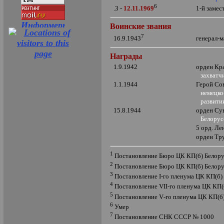
6
1-й заме
.3 -
12.11.1969
Воинские звания
7
генерал-
16.9.1943
Награды
1.9.1942
орден Кр
захватч
1.1.1944
Герой Со
немецко-ф
развитии
15.8.1944
орден Су
Белорусс
5 орд. Ле
орден Тр
1
Постановление Бюро ЦК КП(б) Белору
2
Постановление Бюро ЦК КП(б) Белору
3
Постановление
I
-го пленума ЦК КП(б)
4
Постановление
VII
-го пленума ЦК КП(б
5
Постановление
V
-го пленума ЦК КП(б)
6
Умер
7
Постановление СНК СССР № 1000