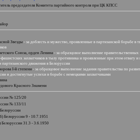
ститель председателя Комитета партийного контроля при ЦК КПСС
майор
асной Звезды
- за доблесть и мужество, проявленные в партизанской борьбе в 
иков
ветского Союза, орден Ленина
-
за образцовое выполнение правительственных 
ашистских захватчиков в тылу противника и проявленные при этом отвагу и г
 партизанского движения в Белоруссии
ворова
I
-й степени
- за образцовое выполнение задания правительства по разв
ии и достигнутые успехи в борьбе с немецкими захватчиками
нина
удового Красного Знамени
ссии № 125/20
ссии № 133/11
 Белоруссии
) Белоруссии 9 - 10.7.1951
 Белоруссии 31.3 - 3.6.1950