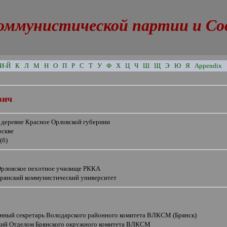
оммунистической партии и Сове
И-Й
К
Л
М
Н
О
П
Р
С
Т
У
Ф
Х
Ц
Ч
Ш
Щ
Э
Ю
Я
Appendix
вич
в деревне Красное Орловской губернии
оскве
(б)
рловское пехотное училище РККА
Брянский коммунистический университет
енный секретарь Володарского районного комитета ВЛКСМ (Брянск)
ий Отделом Брянского окружного комитета ВЛКСМ