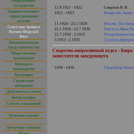
сопредельные
государства
12.9.1921 - 1922
Смирнов Н. И.
Административно-
1922 - 1923
Назаретян Амаяк
территориальное
деление
11.1924 - 22.1.1926
Мехлис Лев Заха
Советская Армия и
22.1.1926 - 22.7.1930
Товстуха Иван П
Военно-Морской
22.7.1930 - 3.1953
Поскрёбышев Але
Флот
3.1953 - 2.1955
Суханов Дмитрий
Дипломатические
представительства
Секретно-оперативный отдел - Бюро 
Общественные
заместители заведующего
организации
Награды и
1930 - 1939
Герценберг Конс
награждения
Биографии
Справочные
материалы
Документы и статьи
Библиография
Список сокращений
Полезные ссылки
Авторская страница
Почта