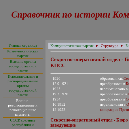
Справочник по истории Ком
Главная страница
Коммунистическая партия
►
Структура
►
Б
Коммунистическая
партия
Секретно-оперативный отдел - Б
Высшие органы
КПСС
государственной
власти
Исполнительные и
1920
образован как
Се
распорядительные
12.9.1921
преобразован в
Б
органы
1925
переименовано в
государственной
19.3.1926
преобразовано в
власти
1934
преобразован в
О
Военно-
10.1952
переименован в
О
революционные и
12.1952
канцелярия Пре
революционные
комитеты
Секретно-оперативный отдел - Бюро 
СССР, союзные
республики и
заведующие