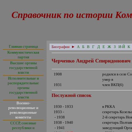
Справочник по истории Ком
Главная страница
Биографии
►
А
Б
В
Г
Д
Е
Ж
З
И-Й
К
Коммунистическая
партия
Черченко Андрей Спиридонович
Высшие органы
государственной
власти
1908
родился в селе С
Исполнительные и
умер в
распорядительные
1931
член ВКП(б)
органы
государственной
Послужной список
власти
Военно-
1930 - 1933
в РККА
революционные и
1933 -
секретарь Козел
революционные
комитеты
- 1938
2-й секретарь Но
1938 - 1940
секретарь Полта
СССР, союзные
республики и
- 1941
заведующий Орга