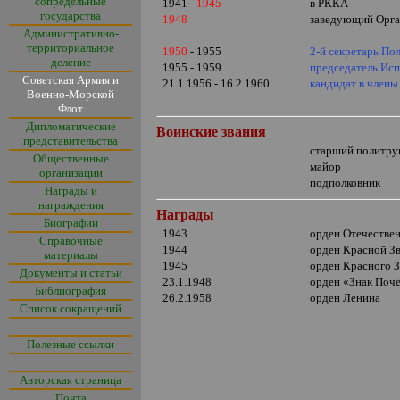
сопредельные
1941 -
1945
в РККА
государства
1948
заведующий Орга
Административно-
территориальное
1950
- 1955
2-й секретарь По
деление
1955 - 1959
председатель Исп
Советская Армия и
21.1.1956 - 16.2.1960
кандидат в член
Военно-Морской
Флот
Дипломатические
Воинские звания
представительства
старший политру
Общественные
майор
организации
подполковник
Награды и
награждения
Награды
Биографии
1943
орден Отечеств
Справочные
1944
орден Красной З
материалы
1945
орден Красного 
Документы и статьи
23.1.1948
орден
«
Знак Поч
Библиография
26.2.1958
орден Ленина
Список сокращений
Полезные ссылки
Авторская страница
Почта