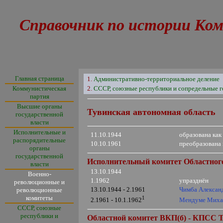
Справочник по истории Ком
Главная страница
1.
Административно-территориальное деление
Коммунистическая
2.
СССР, союзные республики и сопредельные г
партия
Высшие органы
Тувинская автономная область
государственной
власти
Исполнительные и
11.10.1944
образована ка
распорядительные
10.10.1961
преобразована
органы
государственной
Исполнительный комитет Областного
власти
13.10.1944
Военно-
1.1962
упразднён
революционные и
13.10.1944 - 2.1961
Чимба Алексан
революционные
комитеты
1
Мендуме Миха
2.1961 - 10.1.1962
СССР, союзные
республики и
О
бластной комитет ВКП(б)
-
КПСС
Т