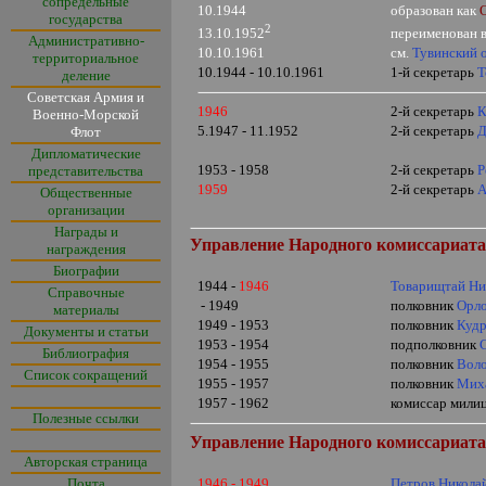
сопредельные
10.1944
образован как
государства
2
переименован 
13.10.1952
Административно-
10.10.1961
см.
Тувинский 
территориальное
10.1944 - 10.10.1961
1-й секретарь
Т
деление
Советская Армия и
1946
2-й секретарь
К
Военно-Морской
5.1947 - 11.1952
2-й секретарь
Д
Флот
Дипломатические
1953 - 1958
2-й секретарь
Р
представительства
1959
2-й секретарь
А
Общественные
организации
Награды и
Управление Народного комиссариата
награждения
Биографии
1944 -
1946
Товарищтай Ни
Справочные
- 1949
полковник
Орло
материалы
1949 - 1953
полковник
Кудр
Документы и статьи
1953 - 1954
подполковник
Библиография
1954 - 1955
полковник
Воло
Список сокращений
1955 - 1957
полковник
Миха
1957 - 1962
комиссар мили
Полезные ссылки
Управление Народного комиссариата 
Авторская страница
Почта
1946 - 1949
Петров Никола