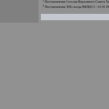
1
Постановление
I
сессии Верховного Совета Т
2
Постановление
XIX
съезда ВКП(б) 5 - 14.10.1