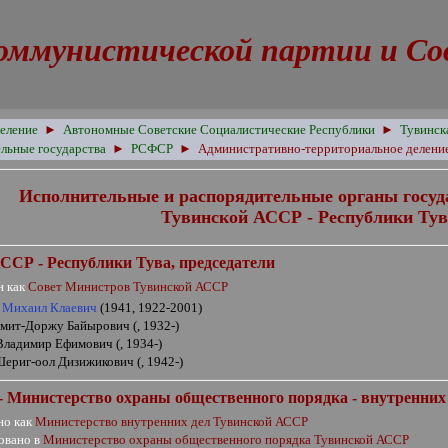
оммунистической партии и Сове
еление
►
Автономные Советские Социалистические Республики
►
Тувинск
льные государства
►
РСФСР
►
Административно-территориальное делен
Исполнительные и распорядительные органы госуд
Тувинской АССР - Республики Тув
СР - Республики Тува, председатели
н как
Совет Министров Тувинской АССР
 Михаил Клаевич
(1941, 1922-2001)
мит-Доржу Байырович (, 1932-)
Владимир Ефимович (, 1934-)
ериг-оол Дизижикович (, 1942-)
- Министерство охраны общественного порядка - внутренних
но как
Министерство внутренних дел Тувинской АССР
овано в
Министерство охраны общественного порядка Тувинской АССР