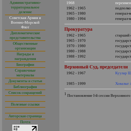
Административно-
1968
переимен
территориальное
1962 - 1965
подполк
деление
1965 - 1980
генерал-
Советская Армия и
1980 - 1994
генерал-
Военно-Морской
Флот
Прокуратура
Дипломатические
1962 - 1965
старший 
представительства
1965 - 1970
государс
Общественные
1970 - 1980
государс
организации
1980 - 1988
государс
Награды и
1988 - 1992
государс
награждения
Биографии
Верховный Суд, председатели
Справочные
1962 - 1967
Куулар Ш
материалы
Документы и статьи
1985 - 1999
Ховалыг 
Библиография
Список сокращений
1
Постановление
I
-й сессии Верховног
Полезные ссылки
Авторская страница
Почта