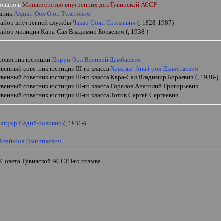
овано в
Министерство внутренних дел Тувинской АССР
овник
Алдын-Оол Оюн Тулепович
майор внутренней службы
Чакар Соян Сотлаевич
(, 1928-1987)
майор милиции Кара-Сал Владимир Бораевич (, 1938-)
советник юстиции
Дорун-Оол Василий Дамбаевич
твенный советник юстиции
III
-го класса
Ховалыг Анай-оол Дыытпаевич
твенный советник юстиции
III
-го класса Кара-Сал Владимир Бораевич (, 1938-)
твенный советник юстиции
III
-го класса Горелов Анатолий Григорьевич
твенный советник юстиции
III
-го класса Зотов Сергей Сергеевич
агдыр Седий-оолович
(, 1931-)
Анай-оол Дыытпаевич
о Совета Тувинской АССР
I
-го созыва