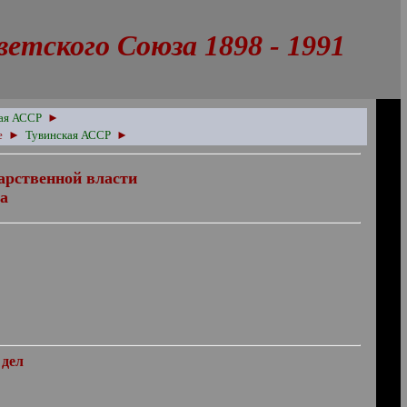
тского Союза 1898 - 1991
ая АССР
►
ие
►
Тувинская АССР
►
арственной власти
а
 дел