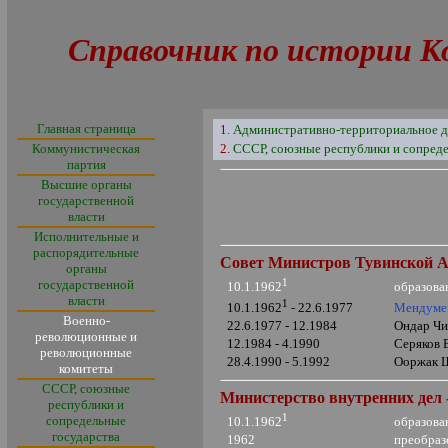
Справочник по истории К
Главная страница
1.
Административно-территориальное д
Коммунистическая
2.
СССР, союзные республики и сопреде
партия
Высшие органы
государственной
власти
Исполнительные и
распорядительные
Совет Министров Тувинской АС
органы
1
государственной
образова
10.1.1962
власти
1
Мендуме
10.1.1962
- 22.6.1977
Военно-
22.6.1977 - 12.1984
Ондар Чи
революционные и
12.1984 - 4.1990
Серяков 
революционные
28.4.1990 - 5.1992
Ооржак Ш
комитеты
СССР, союзные
Министерство внутренних дел 
республики и
1
сопредельные
образова
10.1.1962
государства
1962
преобраз