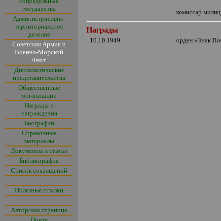
сопредельные
государства
комиссар мили
Административно-
территориальное
Награды
деление
10.10.1949
орден
«
Знак По
Советская Армия и
Военно-Морской
Флот
Дипломатические
представительства
Общественные
организации
Награды и
награждения
Биографии
Справочные
материалы
Документы и статьи
Библиография
Список сокращений
Полезные ссылки
Авторская страница
Почта