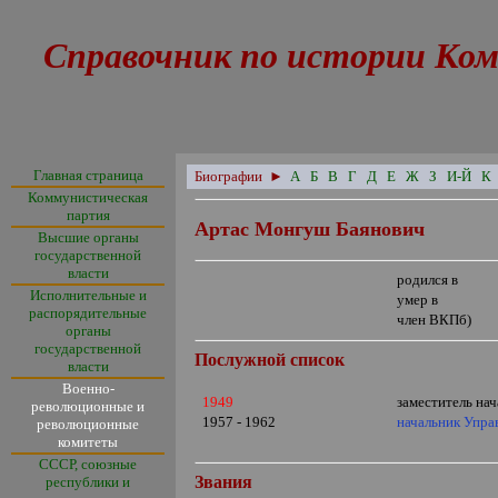
Справочник по истории Ком
Главная страница
Биографии
►
А
Б
В
Г
Д
Е
Ж
З
И-Й
К
Коммунистическая
партия
Артас Монгуш Баянович
Высшие органы
государственной
власти
родился в
Исполнительные и
умер в
распорядительные
член ВКПб)
органы
государственной
Послужной список
власти
Военно-
1949
заместитель на
революционные и
1957 - 1962
начальник Упра
революционные
комитеты
СССР, союзные
Звания
республики и