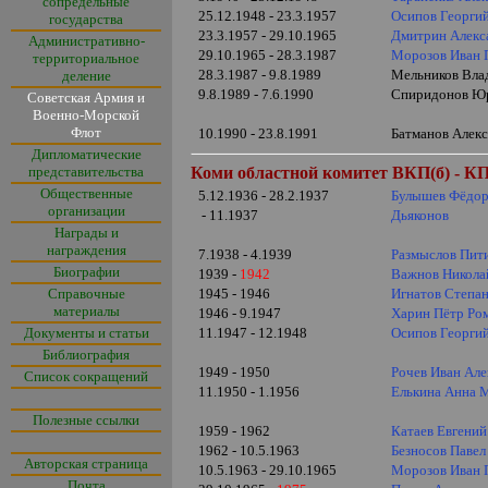
сопредельные
25.12.1948 - 23.3.1957
Осипов Георги
государства
23.3.1957 - 29.10.1965
Дмитрин Алекс
Административно-
29.10.1965 - 28.3.1987
Морозов Иван 
территориальное
28.3.1987 - 9.8.1989
Мельников Вла
деление
9.8.1989 - 7.6.1990
Спиридонов Юр
Советская Армия и
Военно-Морской
Флот
10.1990 - 23.8.1991
Батманов Алекс
Дипломатические
представительства
Коми областной комитет ВКП(б) - К
Общественные
5.12.1936 - 28.2.1937
Булышев Фёдор
организации
- 11.1937
Дьяконов
Награды и
награждения
7.1938 - 4.1939
Размыслов Пит
Биографии
1939 -
1942
Важнов Никола
Справочные
1945 - 1946
Игнатов Степа
материалы
1946 - 9.1947
Харин Пётр Ро
Документы и статьи
11.1947 - 12.1948
Осипов Георги
Библиография
1949 - 1950
Рочев Иван Але
Список сокращений
11.1950 - 1.1956
Елькина Анна 
Полезные ссылки
1959 - 1962
Катаев Евгени
1962 - 10.5.1963
Безносов Павел
Авторская страница
10.5.1963 - 29.10.1965
Морозов Иван 
Почта