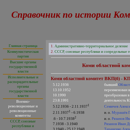
Справочник по истории Ком
Главная страница
1.
Административно-территориальное деление
Коммунистическая
2.
СССР, союзные республики и сопредельные г
партия
Высшие органы
Коми областной ко
государственной
власти
Исполнительные и
Коми областной комитет ВКП(б) - К
распорядительные
5.12.1936
бывший
Област
органы
13.10.1952
переименован 
государственной
10.1990
преобразован 
власти
23.8.1991
деятельность 
Военно-
1
революционные и
Семичев Алекс
5.12.1936 - 2.11.1937
революционные
1
и. о.
Мурашёв П
2.11.1937
- 6.1938
комитеты
2
и. о.
Рязанов И
.6 - 10.7.1938
СССР, союзные
7.1938 - 3.1940
Рязанов Иван 
республики и
3.1940 - 25.12.1948
Тараненко Алек