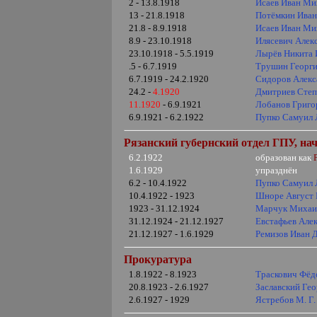
2 - 13.8.1918
Исаев Иван Ми
13 - 21.8.1918
Потёмкин Иван
21.8 - 8.9.1918
Исаев Иван Ми
8.9 - 23.10.1918
Илясевич Алек
23.10.1918 - 5.5.1919
Лырёв Никита 
.5 - 6.7.1919
Трушин Георг
6.7.1919 - 24.2.1920
Сидоров Алекс
24.2 -
4.1920
Дмитриев Степ
11.1920
- 6.9.1921
Лобанов Григо
6.9.1921 - 6.2.1922
Пупко Самуил 
Рязанский губернский отдел ГПУ, на
6.2.1922
образован как
1.6.1929
упразднён
6.2 - 10.4.1922
Пупко Самуил 
10.4.1922 - 1923
Шноре Август
1923 - 31.12.1924
Марчук Михаи
31.12.1924 - 21.12.1927
Евстафьев Але
21.12.1927 - 1.6.1929
Ремизов Иван 
Прокуратура
1.8.1922 - 8.1923
Траскович Фёд
20.8.1923 - 2.6.1927
Заславский Ге
2.6.1927 - 1929
Ястребов М. Г.