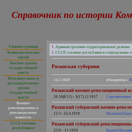
Справочник по истории Ком
Главная страница
1.
Административно-территориальное деление
Коммунистическая
2.
СССР, союзные республики и сопредельные г
партия
Высшие органы
Рязанская губерния
государственной
власти
Исполнительные и
14.1.1929
объединена с
М
распорядительные
органы
Рязанский военно-революционный ко
государственной
26.10(8.11) - 3(17).12.1917
Сыромятников 
власти
Военно-
Рязанский губернский военно-револ
революционные и
революционные
12.3 - 22.4.1918
Муравьёв Евдо
комитеты
СССР, союзные
Рязанский губернский революционны
республики и
23.8 - .11.1919
Корнев Васили