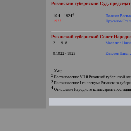
Рязанский губернский Суд, председа
4
Поляков Васил
10.4 - .1924
1925
Прусанов Степ
Рязанский губернский Совет Народно
2 - .1918
Масалков Ник
9.1922 - 1923
Елисеев Павел
1
Умер
2
Постановление
VII
-й Рязанской губернской ко
3
Постановление
I
-го пленума Рязанского губер
4
Отношение Народного комиссариата юстици