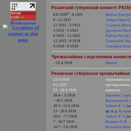
Рязанский губернский комитет РКП(б
3
Живов Дмитри
8.8.1920
- 9.1921
9 - 12.1921
Зайцев Павел 
12.1921 - 3.1922
Сидоров Дмит
3.1922 - 5.1923
Дрожжин Иван
6.1923 - 12.1925
Райтер Иосиф 
12.1925 - 9.1928
Гилинский Абр
9.1928 - 9.1929
Тимофеев
Нико
Чрезвычайная следственная комиссия
- 22.4.1918
Шитов
Рязанская губернская чрезвычайная 
22.4.1918
образована ка
6.2.1922
преобразована
22 - 26.4.1918
вакансия
26.4 - .5.1918
Бирюков Гаври
- 30.5.1918
Бордаковский А
30.5 - 13.6.1918
Зайцев Ф. Т.
(чл
13 - 20.6.1918
вр. и. д.
Куприя
20.6 - 7.7.1918
Зайцев Ф. Т.
(чл
7 - 16.7.1918
Кошкин А. Н.
16.7 - 2.8.1918
Колданов Яков