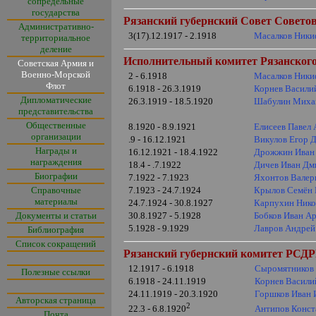
сопредельные
государства
Рязанский губернский Совет Советов
Административно-
3(17).12.1917 - 2.1918
Масалков Ники
территориальное
деление
Исполнительный комитет Рязанского 
Советская Армия и
Военно-Морской
2 - 6.1918
Масалков Ники
Флот
6.1918 - 26.3.1919
Корнев Васили
Дипломатические
26.3.1919 - 18.5.1920
Шабулин Миха
представительства
Общественные
8.1920 - 8.9.1921
Елисеев Павел
организации
.9 - 16.12.1921
Викулов Егор 
Награды и
16.12.1921 - 18.4.1922
Дрожжин Иван 
награждения
18.4 - .7.1922
Дичев Иван Дм
Биографии
7.1922 - 7.1923
Яхонтов Валер
Справочные
7.1923 - 24.7.1924
Крылов Семён 
материалы
24.7.1924 - 30.8.1927
Карпухин Нико
Документы и статьи
30.8.1927 - 5.1928
Бобков Иван А
5.1928 - 9.1929
Лавров Андрей
Библиография
Список сокращений
Рязанский губернский комитет РСДРП
12.1917 - 6.1918
Сыромятников
Полезные ссылки
6.1918 - 24.11.1919
Корнев Васили
24.11.1919 - 20.3.1920
Горшков Иван 
Авторская страница
2
Антипов Конст
22.3 - 6.8.1920
Почта