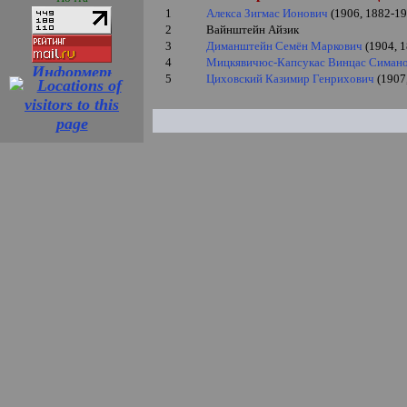
1
Алекса Зигмас Ионович
(1906, 1882-19
2
Вайнштейн Айзик
3
Диманштейн Семён Маркович
(1904, 
4
Мицкявичюс-Капсукас Винцас Симан
5
Циховский Казимир Генрихович
(1907