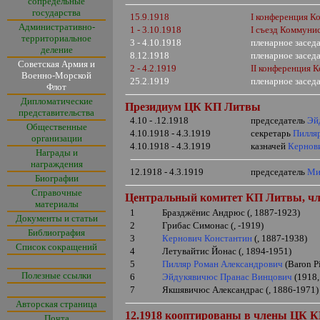
сопредельные
государства
15.9.1918
I
конференция Ко
Административно-
1 - 3.10.1918
I
съезд Коммунис
территориальное
3 - 4.10.1918
пленарное засед
деление
8.12.1918
пленарное засед
Советская Армия и
2 - 4.2.1919
I
I
конференция К
Военно-Морской
25.2.1919
пленарное засед
Флот
Дипломатические
Президиум ЦК КП Литвы
представительства
4.10 - .12.1918
председатель
Эй
Общественные
4.10.1918 - 4.3.1919
секретарь
Пилля
организации
4.10.1918 - 4.3.1919
казначей
Кернов
Награды и
награждения
12.1918 - 4.3.1919
председатель
Ми
Биографии
Справочные
Центральный комитет КП Литвы, ч
материалы
1
Бразджёнис Андрюс (, 1887-1923)
Документы и статьи
2
Грибас Симонас (, -1919)
Библиография
3
Кернович Константин
(, 1887-1938)
Список сокращений
4
Летувайтис Йонас (, 1894-1951)
5
Пилляр Роман Александрович
(
Baron P
Полезные ссылки
6
Эйдукявичюс Пранас Винцович
(1918,
7
Якшявичюс Александрас (, 1886-1971)
Авторская страница
12.1918 кооптированы в члены ЦК 
Почта