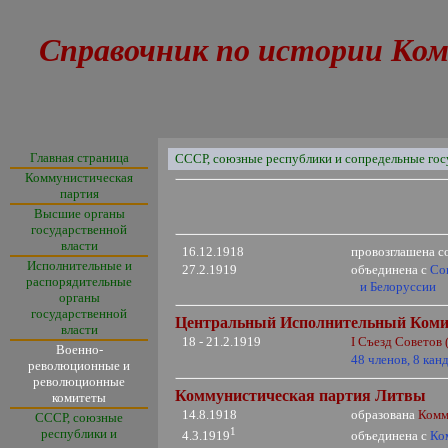
Справочник по истории Ком
Главная страница
СССР, союзные республики и сопредельные гос
Коммунистическая
партия
Высшие органы
государственной
власти
16.12.1918
провозглашена с
Исполнительные и
27.2.1919
объединена
с
Со
распорядительные
и
Белоруссии
органы
государственной
Центральный Исполнительный Коми
власти
18 - 21.2.1919
I
Съезд Советов 
Военно-
48 членов, 8 кан
революционные и
революционные
Коммунистическая партия Литвы
комитеты
14.8.1918
образована
Комм
СССР, союзные
1
республики и
объединена с
Ко
4.3.1919