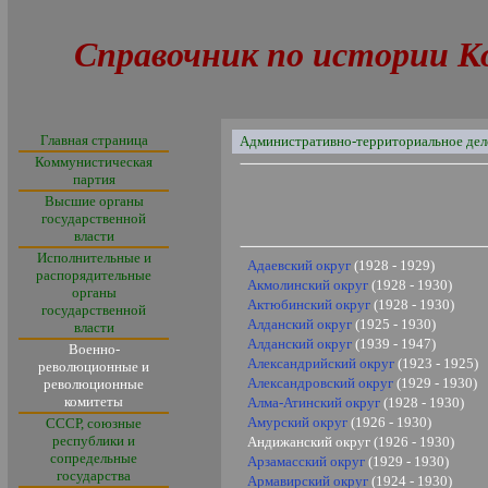
Справочник по истории К
Главная страница
Административно-территориальное дел
Коммунистическая
партия
Высшие органы
государственной
власти
Исполнительные и
Адаевский округ
(1928 - 1929)
распорядительные
Акмолинский округ
(1928 - 1930)
органы
Актюбинский округ
(1928 - 1930)
государственной
Алданский округ
(1925 -
1930
)
власти
Алданский округ
(1939 - 1947)
Военно-
Александрийский округ
(1923 - 1925)
революционные и
Александровский округ
(1929 - 1930)
революционные
комитеты
Алма-Атинский округ
(1928 - 1930)
Амурский округ
(1926 - 1930)
СССР, союзные
республики и
Андижанский округ (1926 - 1930)
сопредельные
Арзамасский округ
(1929 - 1930)
государства
Армавирский округ
(1924 - 1930)