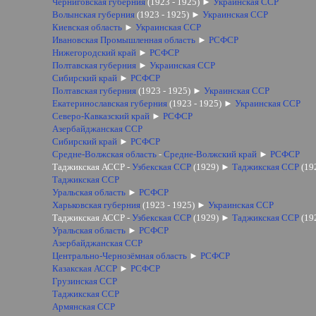
Черниговская губерния
(1923 - 1925)
►
Украинская ССР
Волынская губерния
(1923 - 1925)
►
Украинская ССР
Киевская область
►
Украинская ССР
Ивановская Промышленная область
►
РСФСР
Нижегородский край
►
РСФСР
Полтавская губерния
►
Украинская ССР
Сибирский край
►
РСФСР
Полтавская губерния
(1923 - 1925)
►
Украинская ССР
Екатеринославская губерния
(1923 - 1925)
►
Украинская ССР
Северо-Кавказский край
►
РСФСР
Азербайджанская ССР
Сибирский край
►
РСФСР
Средне-Волжская область
-
Средне-Волжский край
►
РСФСР
Таджикская АССР -
Узбекская ССР
(1929)
►
Таджикская ССР
(19
Таджикская ССР
Уральская область
►
РСФСР
Харьковская губерния
(1923 - 1925)
►
Украинская ССР
Таджикская АССР -
Узбекская ССР
(1929)
►
Таджикская ССР
(19
Уральская область
►
РСФСР
Азербайджанская ССР
Центрально-Чернозёмная область
►
РСФСР
Казакская АССР
►
РСФСР
Грузинская ССР
Таджикская ССР
Армянская ССР