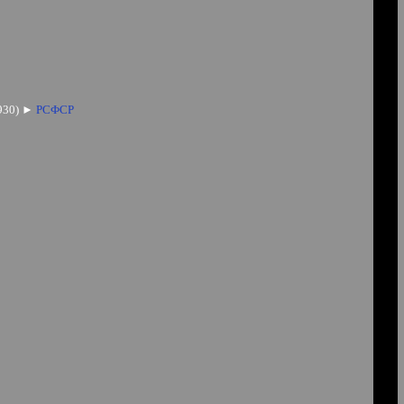
930)
►
РСФСР