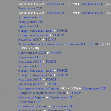
Таджикская АССР -
Узбекская ССР
(1929)
►
Таджикская ССР
(19
Таджикская ССР
Таджикская АССР -
Узбекская ССР
(1929)
►
Таджикская ССР
(19
Украинская ССР
Белорусская ССР
Грузинская ССР
Северо-Кавказский край
►
РСФСР
Ставропольский край
►
РСФСР
Казакская АССР
►
РСФСР
Западно-Казахстанская область
-
Казакская АССР
-
РСФСР
(1933 
(1936 - 1938)
Дагестанская АССР
►
РСФСР
Киргизская ССР
Крымская АССР
►
РСФСР
Украинская ССР
Северо-Кавказский край
►
РСФСР
Северо-Кавказский край
►
РСФСР
Крымская АССР
►
РСФСР
Уральская область
►
РСФСР
)
Екатеринославская губерния
(1923 - 1925)
►
Украинская ССР
Центрально-Чернозёмная область
►
РСФСР
Одесская губерния
►
Украинская ССР
Армянская ССР
Волынская губерния
►
Украинская ССР
Киевская область
►
Украинская ССР