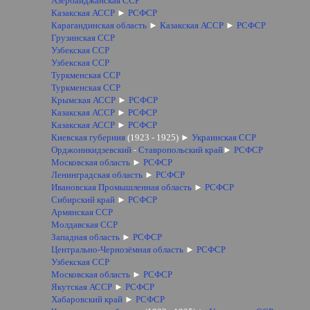
Азербайджанская ССР
Казакская АССР
►
РСФСР
Карагандинская область
►
Казакская АССР
►
РСФСР
Грузинская ССР
)
Узбекская ССР
)
Узбекская ССР
Туркменская ССР
Туркменская ССР
Крымская АССР
►
РСФСР
Казакская АССР
►
РСФСР
Казакская АССР
►
РСФСР
Киевская губерния
(1923 - 1925)
►
Украинская ССР
Орджоникидзевский
-
Ставропольский край
►
РСФСР
Московская область
►
РСФСР
Ленинградская область
►
РСФСР
Ивановская Промышленная область
►
РСФСР
Сибирский край
►
РСФСР
Армянская ССР
Молдавская ССР
Западная область
►
РСФСР
Центрально-Чернозёмная область
►
РСФСР
Узбекская ССР
Московская область
►
РСФСР
Якутская АССР
►
РСФСР
Хабаровский край
►
РСФСР