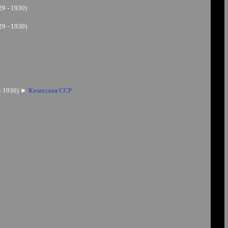
29 - 1930)
29 - 1930)
- 1936)
►
Казахская ССР