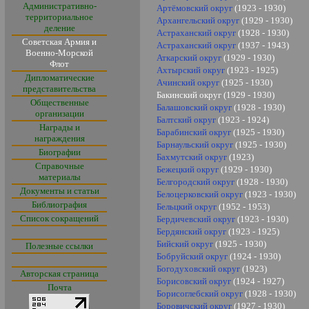
Административно-
Артёмовский округ
(1923 - 1930)
территориальное
Архангельский округ
(1929 - 1930)
деление
Астраханский округ
(1928 - 1930)
Советская Армия и
Астраханский округ
(1937 - 1943)
Военно-Морской
Аткарский округ
(192
9
- 1930)
Флот
Ахтырский округ
(1923 - 1925)
Дипломатические
Ачинский округ
(1925 - 1930)
представительства
Бакинский округ (1929 - 1930)
Общественные
Балашовский округ
(1928 - 1930)
организации
Балтский округ
(1923 - 1924)
Награды и
Барабинский округ
(1925 - 1930)
награждения
Барнаульский округ
(1925 - 1930)
Биографии
Бахмутский округ
(1923)
Справочные
Бежецкий округ
(1929 - 1930)
материалы
Белгородский округ
(1928 - 1930)
Документы и статьи
Белоцерковский округ
(1923 - 1930)
Библиография
Бельцкий округ
(1952 - 1953)
Список сокращений
Бердичевский округ
(1923 - 1930)
Бердянский округ
(1923 - 1925)
Бийский округ
(1925 - 1930)
Полезные ссылки
Бобруйский округ
(1924 - 1930)
Богодуховский округ
(1923)
Авторская страница
Борисовский округ
(1924 - 1927)
Почта
Борисоглебский округ
(1928 - 1930)
Боровичский округ
(1927 - 1930)