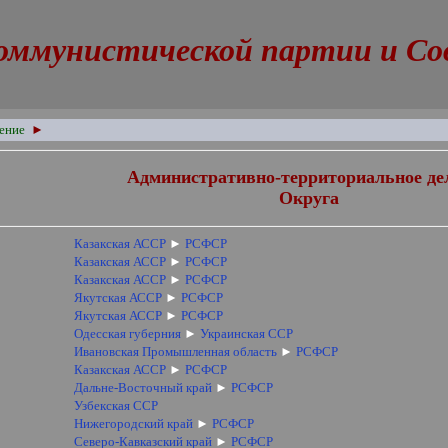
оммунистической партии и Сове
ение
►
Административно-территориальное де
Округа
Казакская АССР
►
РСФСР
Казакская АССР
►
РСФСР
Казакская АССР
►
РСФСР
Якутская АССР
►
РСФСР
Якутская АССР
►
РСФСР
Одесская губерния
►
Украинская ССР
Ивановская Промышленная область
►
РСФСР
Казакская АССР
►
РСФСР
Дальне-Восточный край
►
РСФСР
Узбекская ССР
Нижегородский край
►
РСФСР
Северо-Кавказский край
►
РСФСР