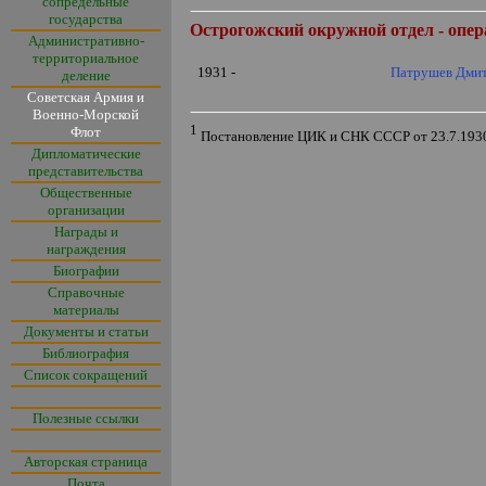
сопредельные
государства
Острогожский
окружной отдел - опе
Административно-
территориальное
1931 -
Патрушев Дмит
деление
Советская Армия и
Военно-Морской
1
Флот
Постановление ЦИК и СНК СССР от 23.7.193
Дипломатические
представительства
Общественные
организации
Награды и
награждения
Биографии
Справочные
материалы
Документы и статьи
Библиография
Список сокращений
Полезные ссылки
Авторская страница
Почта