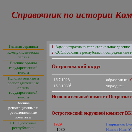
Справочник по истории Ком
Главная страница
1.
Административно-территориальное деление
Коммунистическая
2.
СССР, союзные республики и сопредельные г
партия
Высшие органы
Острогожский округ
государственной
власти
Исполнительные и
16.7.1928
образован как
распорядительные
1
упразднён
15.8.1930
органы
государственной
Исполнительный комитет Острогожск
власти
Военно-
революционные и
революционные
Острогожский
окружной комитет ВКП
комитеты
СССР, союзные
1929
Гавриленко Вл
республики и
- 1930
Иванов Иван У