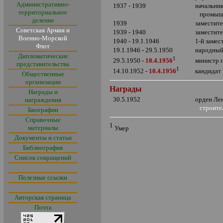
Административно-
1937 - 1939
начальни
территориальное
промыш
деление
1939
заместит
Советская Армия и
1939 - 1940
заместит
Военно-Морской
1940 - 19.1.1946
1-й замес
Флот
19.1.1946 - 29.5.1950
народный
Дипломатические
1
министр 
29.5.1950 -
10.4.1956
представительства
1
кандидат
14.10.1952 -
10.4.1956
Общественные
организации
Награды
Награды и
30.5.1952
орден Ле
награждения
строите
Биографии
Справочные
1
материалы
Умер
Документы и статьи
Библиография
Список сокращений
Полезные ссылки
Авторская страница
Почта