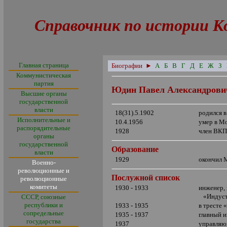
Справочник по истории К
Главная страница
Биографии
►
А
Б
В
Г
Д
Е
Ж
З
Коммунистическая
партия
Юдин Павел Александрови
Высшие органы
государственной
власти
18(31).5.1902
родился в
Исполнительные и
10.4.1956
умер в М
распорядительные
1928
член ВКП
органы
государственной
Образование
власти
1929
окончил 
Военно-
революционные и
Послужной список
революционные
комитеты
1930 - 1933
инженер, 
«Индус
СССР, союзные
республики и
1933 - 1935
в тресте 
сопредельные
1935 - 1937
главный 
государства
1937
управляю