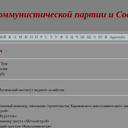
оммунистической партии и Сове
И-Й
К
Л
М
Н
О
П
Р
С
Т
У
Ф
Х
Ц
Ч
Ш
Щ
Э
Ю
Я
Appendix
ч
 Туле
оскве
(б)
Московский институт водного хозяйства
главный инженер, начальник строительства Харьковского коксохимического за
трой»
«Буруголь»
инженер треста «Металлстрой»
щий трестом «Коксхиммонтаж»