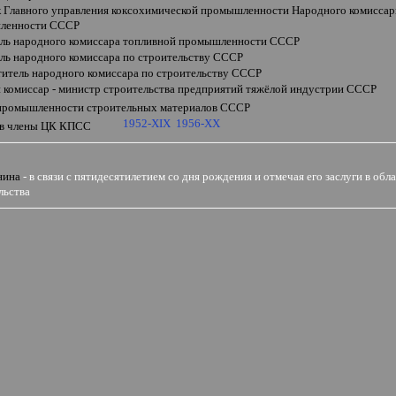
к Главного управления коксохимической промышленности Народного комиссар
ленности СССР
ель народного комиссара топливной промышленности СССР
ель народного комиссара по строительству СССР
титель народного комиссара по строительству СССР
 комиссар - министр строительства предприятий тяжёлой индустрии СССР
промышленности строительных материалов СССР
1952-XIX
1956-XX
 в члены ЦК КПСС
нина
- в связи с пятидесятилетием со дня рождения и отмечая его заслуги в о
льства