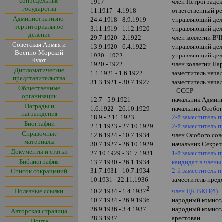
сопредельные
1917
член Петроградс
государства
11.1917 - 4.1918
ответственный р
Административно-
24.4.1918 - 8.9.1919
управляющий де
территориальное
3.11.1919 - 1.12.1920
управляющий дел
деление
29.7.1920 - 2.1922
член коллегии В
Советская Армия и
13.9.1920 - 6.4.1922
управляющий де
Военно-Морской
1920 - 1922
управляющий дел
Флот
1920 - 1922
член коллегии Н
Дипломатические
1.1.1921 - 1.6.1922
заместитель нач
представительства
31.3.1921 - 30.7.1927
заместитель нач
Общественные
СССР
организации
12.7 - 5.9.1921
начальник Админ
Награды и
1.6.1922 - 26.10.1929
начальник Особо
награждения
18.9 - 2.11.1923
2-й заместитель
Биографии
2.11.1923 - 27.10.1929
2-й заместитель
Справочные
12.6.1924 - 10.7.1934
член Особого с
материалы
30.7.1927 - 26.10.1929
начальник Секре
Документы и статьи
27.10.1929 - 31.7.1931
1-й заместитель
Библиография
13.7.1930 - 26.1.1934
кандидат в член
31.7.1931 - 10.7.1934
2-й заместитель
Список сокращений
10.1931 - 22.11.1936
заместитель пред
2
Полезные ссылки
член ЦК ВКП(б)
10.2.1934 - 1.4.1937
10.7.1934 - 26.9.1936
народный комисс
26.9.1936 - 3.4.1937
народный комисс
Авторская страница
28.3.1937
арестован
Почта