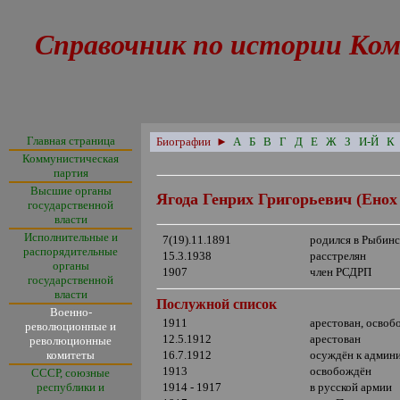
Справочник по истории Ком
Главная страница
Биографии
►
А
Б
В
Г
Д
Е
Ж
З
И-Й
К
Коммунистическая
партия
Высшие органы
Ягода Генрих Григорьевич (Ено
государственной
власти
Исполнительные и
7(19).11.1891
родился в Рыбинс
распорядительные
15.3.1938
расстрелян
органы
1907
член РСДРП
государственной
власти
Послужной список
Военно-
1911
арестован, освоб
революционные и
12.5.1912
арестован
революционные
комитеты
16.7.191
2
осуждён к админ
1913
освобождён
СССР, союзные
республики и
1914 - 1917
в русской армии