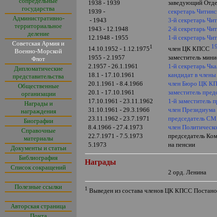
сопредельные
1938 - 1939
заведующий Отдел
государства
1939 -
секретарь Читинс
Административно-
- 1943
3-й секретарь Чи
территориальное
1943 - 12.1948
2-й секретарь Чи
деление
12.1948 - 1955
1-й секретарь Чи
Советская Армия и
1
1
14.10.1952 - 1.12.1975
член ЦК КПСС
Военно-Морской
1955 - 2.1957
заместитель мини
Флот
2.1957 - 26.1.1961
1-й секретарь Чк
Дипломатические
18.1 - 17.10.1961
кандидат в член
представительства
20.1.1961 - 8.4.1966
член Бюро ЦК К
Общественные
20.1 - 17.10.1961
заместитель пре
организации
17.10.1961 - 23.11.1962
1-й заместитель
Награды и
31.10.1961 - 29.3.1966
член Президиум
награждения
23.11.1962 - 23.7.1971
председатель С
Биографии
8.4.1966 - 27.4.1973
член Политичес
Справочные
22.7.1971 - 7.5.1973
председатель Ко
материалы
5.1973
на пенсии
Документы и статьи
Библиография
Награды
Список сокращений
2 орд. Ленина
Полезные ссылки
1
Выведен из состава членов ЦК КПСС Постано
Авторская страница
Почта