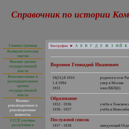
Справочник по истории Ком
Главная страница
Биографии
►
А
Б
В
Г
Д
Е
Ж
З
И-Й
К
Коммунистическая
партия
Высшие органы
Воронов Геннадий Иванович
государственной
власти
Исполнительные и
18(31).8.1910
родился в селе Р
распорядительные
1.4.1994
умер в Москве
органы
1931
член ВКП(б)
государственной
власти
Образование
Военно-
1932 - 1936
учёба в Томском 
революционные и
1936 - 1937
учёба в Новосиби
революционные
комитеты
Послужной список
СССР, союзные
республики и
1937 - 1938
заведующий Отдел