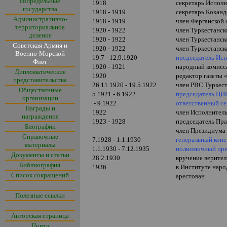
сопредельные
1918
секретарь Исполн
государства
1918 - 1919
секретарь Коканд
Административно-
1918 - 1919
член Ферганской
территориальное
1920 - 1922
член Туркестанс
деление
1920 - 1922
член Туркестанс
Советская Армия и
1920 - 1922
член Туркестанс
Военно-Морской
19.7 - 12.9.1920
председатель Ис
Флот
1920 - 1921
народный комисс
Дипломатические
1920
редактор газеты
представительства
26.11.1920 - 19.5.1922
член РВС Туркес
Общественные
5.1921
- 6.1922
председатель ЦИ
организации
- 9.1922
ответственный се
Награды и
1922
член Исполнител
награждения
1923 - 1928
председатель Пра
Биографии
член Президиума
Справочные
7.1928 - 1.1.1930
генеральный кон
материалы
1.1.1930 - 7.12.1935
полномочный пре
Документы и статьи
28.2.1930
вручение верите
Библиография
1936
в Институте наро
Список сокращений
арестован
Полезные ссылки
Авторская страница
Почта