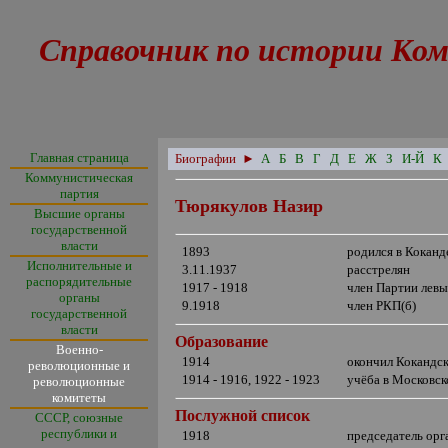
Справочник по истории Ком
Главная страница
Биографии
►
А
Б
В
Г
Д
Е
Ж
З
И-Й
К
Коммунистическая
партия
Тюрякулов Назир
Высшие органы
государственной
власти
18
93
родился в Коканд
Исполнительные и
3.11.1937
расстрелян
распорядительные
1917 - 1918
член Партии лев
органы
9.1918
член РКП(б)
государственной
власти
Образование
Военно-
1914
окончил Кокандс
революционные и
1914 - 1916, 19
22 - 1923
учёба в Московс
революционные
комитеты
Послужной список
СССР, союзные
республики и
1918
председатель орг