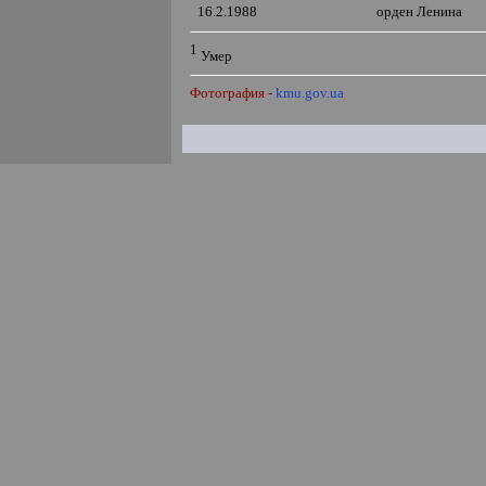
16.2.1988
орден Ленина
1
Умер
Фотография -
kmu.gov.ua