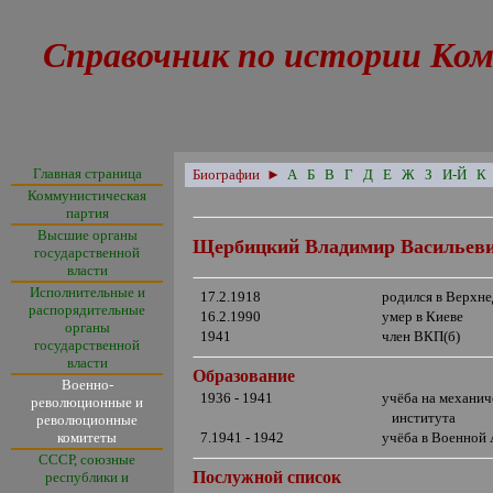
Справочник по истории Ком
Главная страница
Биографии
►
А
Б
В
Г
Д
Е
Ж
З
И-Й
К
Коммунистическая
партия
Высшие органы
Щербицкий Владимир Васильев
государственной
власти
Исполнительные и
17.2.1918
родился в Верхне
распорядительные
16.2.1990
умер в Киеве
органы
1941
член ВКП(б)
государственной
власти
Образование
Военно-
1936 - 1941
учёба на механич
революционные и
института
революционные
комитеты
7.1941 - 1942
учёба в Военной
СССР, союзные
Послужной список
республики и