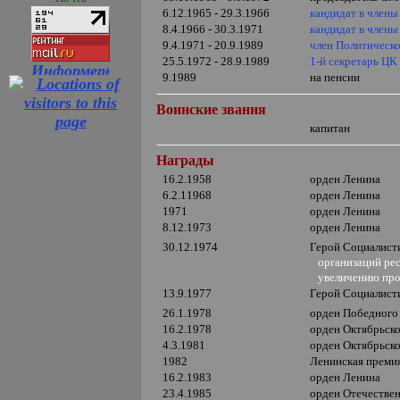
6.12.1965 - 29.3.1966
кандидат в член
8.4.1966 - 30.3.1971
кандидат в член
9.4.1971 - 20.9.1989
член Политичес
25.5.1972 - 28.9.1989
1-й секретарь Ц
9.1989
на пенсии
Воинские звания
капитан
Награды
16.2.1958
орден Ленина
6.2.11968
орден Ленина
1971
орден Ленина
8.12.1973
орден Ленина
30.12.1974
Герой Социалист
организаций рес
увеличению произ
13.9.1977
Герой Социалист
26.1.1978
орден Победного
16.2.1978
орден Октябрьск
4.3.1981
орден Октябрьск
1982
Ленинская преми
16.2.1983
орден Ленина
23.4.1985
орден Отечеств