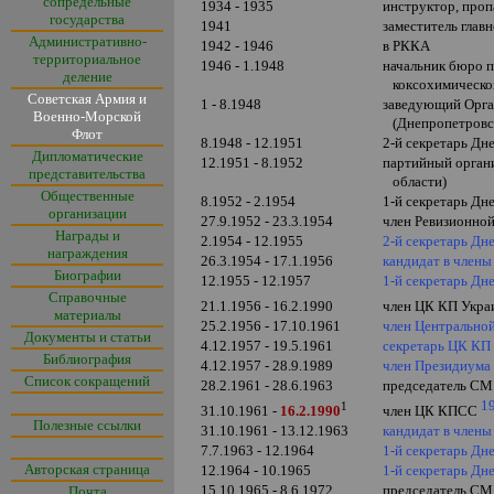
сопредельные
1934 - 1935
инструктор, про
государства
1941
заместитель глав
Административно-
1942 - 1946
в РККА
территориальное
1946 - 1.1948
начальник бюро 
деление
коксохимическог
Советская Армия и
1 - 8.1948
заведующий Орга
Военно-Морской
(Днепропетровск
Флот
8.1948 - 12.1951
2-й секретарь Дн
Дипломатические
12.1951 - 8.1952
партийный орган
представительства
области)
Общественные
8.1952 - 2.1954
1-й секретарь Дн
организации
27.9.1952 - 23.3.1954
член Ревизионной
Награды и
2.1954 - 12.1955
2-й секретарь Дн
награждения
26.3.1954 - 17.1.1956
кандидат в член
Биографии
12.1955 - 12.1957
1-й секретарь Дн
Справочные
21.1.1956 - 16.2.1990
член ЦК КП Укр
материалы
25.2.1956 - 17.10.1961
член Центрально
Документы и статьи
4.12.1957 - 19.5.1961
секретарь ЦК К
Библиография
4.12.1957 - 28.9.1989
член Президиума
Список сокращений
28.2.1961 - 28.6.1963
председатель СМ
1
1
31.10.1961 -
16.2.1990
член ЦК КПСС
Полезные ссылки
31.10.1961 - 13.12.1963
кандидат в член
7.7.1963 - 12.196
4
1-й секретарь Д
Авторская страница
12.1964 - 10.1965
1-й секретарь Дн
15.10.1965 - 8.6.1972
председатель СМ
Почта