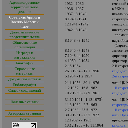
Административно-
1932 - 1936
сменный 
территориальное
1936 - 1937
в РККА
деление
1937 - 8.1940
начальник
Советская Армия и
8.1940 - 1941
секретар
Военно-Морской
12.1941 - 1942
заведующ
Флот
1942 - 8.1943
инструкт
Дипломатические
промышле
представительства
8.1943 - 8.1945
партийны
Общественные
(Сарато
организации
8.1945 - 7.1948
заместит
Награды и
7.1948 - 4.1950
директор
награждения
4.1950 - 2.1954
директор 
Биографии
2 - 5.1954
2-й секре
Справочные
26.3.1954 - 17.1.1956
кандидат
материалы
5.1954 - 1.2.1957
2-й секре
Документы и статьи
21.1.1956 - 30.1.1976
член ЦК 
Библиография
1.2.1957 - 16.8.1962
1-й секре
Список сокращений
19.2.1960 - 27.9.1961
кандидат
1
31.10.1961 - 1.12.1975
член ЦК
Полезные ссылки
11.8.1962 -
2.7.1963
секретар
2.7.1963 - 25.5.1972
1-й секр
Авторская страница
30.9.1961 - 25.5.1972
член Пре
Почта
12.1962 - 7.1963
председа
13.12.1963 - 16.11.1964
кандидат