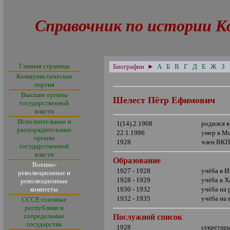
Справочник по истории К
Главная страница
Биографии
►
А
Б
В
Г
Д
Е
Ж
З
Коммунистическая
партия
Высшие органы
Шелест Пётр Ефимович
государственной
власти
Исполнительные и
1(14).2.1908
родился в
распорядительные
22.1.1996
умер в М
органы
1928
член ВКП
государственной
власти
Образование
Военно-
1927 - 1928
учёба в 
революционные и
1928 - 1929
учёба в Х
революционные
комитеты
1930 - 1932
учёба на 
1932 - 1935
учёба на
СССР, союзные
республики и
сопредельные
Послужной список
государства
1928
секретар