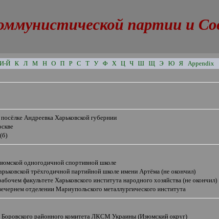
оммунистической партии и Сове
И-Й
К
Л
М
Н
О
П
Р
С
Т
У
Ф
Х
Ц
Ч
Ш
Щ
Э
Ю
Я
Appendix
 посёлке Андреевка Харьковской губернии
оскве
(б)
Изюмской одногодичной спортивной школе
арьковской трёхгодичной партийной школе имени Артёма (не окончил)
рабочем факультете Харьковского института народного хозяйства (не окончил)
 вечернем отделении Мариупольского металлургического института
ь Боровского районного комитета ЛКСМ Украины (Изюмский округ)