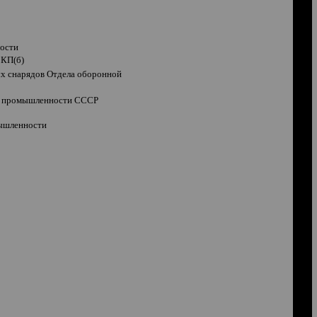
ности
ВКП(б)
ых снарядов Отдела оборонной
ой промышленности СССР
мышленности