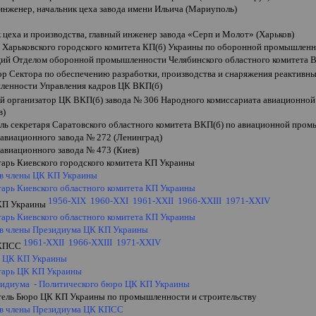
инженер, начальник цеха завода имени Ильича (Мариуполь)
 цеха и производства, главный инженер завода
«
Серп и Молот
»
(Харьков)
ь Харьковского городского комитета КП(б) Украины по оборонной промышлен
ий Отделом оборонной промышленности Челябинского областного комитета 
ор Сектора по обеспечению разработки, производства и снаряжения реактивн
нности Управления кадров ЦК ВКП(б)
й организатор ЦК ВКП(б) завода № 306 Народного комиссариата авиационн
в)
ель секретаря Саратовского областного комитета ВКП(б) по авиационной про
 авиационного завода № 272 (Ленинград)
авиационного завода № 473 (Киев)
тарь Киевского городского комитета КП Украины
 в члены ЦК КП Украины
тарь Киевского областного комитета КП Украины
1956-XIX
1960-XXI
1961-XXII
1966-
XXIII
1971-
XXIV
КП Украины
тарь Киевского областного комитета КП
Украины
 в члены Президиума ЦК КП Украины
1961-XXII
1966-XXIII
1971-XXIV
 КПСС
ь ЦК КП
Украины
етарь ЦК КП
Украины
зидиума - Политического бюро ЦК КП Украины
тель Бюро ЦК КП Украины по промышленности и строительству
 в члены Президиума ЦК КПСС