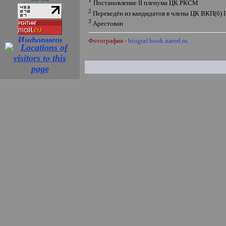
Постановление
II
пленума ЦК РКСМ
2
Переведён из кандидатов в члены ЦК ВКП(б) 
3
Арестован
Фотография -
biograf.book.narod.ru