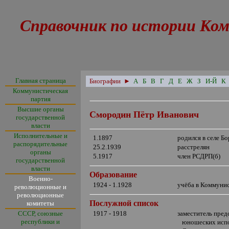
Справочник по истории Ком
Главная страница
Биографии
►
А
Б
В
Г
Д
Е
Ж
З
И-Й
К
Коммунистическая
партия
Высшие органы
Смородин Пётр Иванович
государственной
власти
Исполнительные и
1.1897
родился в селе Б
распорядительные
25.2.1939
расстрелян
органы
5.1917
член РСДРП(б)
государственной
власти
Образование
Военно-
1924 - 1.1928
учёба в Коммуни
революционные и
революционные
Послужной список
комитеты
СССР, союзные
1917 - 1918
заместитель пред
республики и
юношеских испо