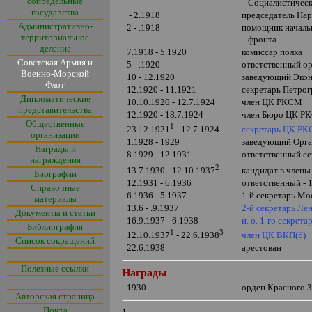
сопредельные
Социалистическ
государства
- 2.1918
председатель Нар
Административно-
2 - .1918
помощник началь
территориальное
фронта
деление
7.1918 - 5.1920
комиссар полка
Советская Армия и
5 - .1920
ответственный ор
Военно-Морской
10 - 12.1920
заведующий Эко
Флот
12.1920 - 11.1921
секретарь Петро
Дипломатические
10.10.1920 -
12
.7.1924
член ЦК РКСМ
представительства
12.1920 - 18.7.1924
член Бюро ЦК Р
Общественные
1
секретарь ЦК Р
23.12.1921
- 12.7.1924
организации
1.1928 - 1929
заведующий Орга
Награды и
8.1929 - 12.1931
ответственный се
награждения
2
13.7.1930 - 12.10.1937
кандидат в член
Биографии
12.1931 - 6.1936
ответственный - 
Справочные
6.1936 - 5.1937
1-й секретарь Мо
материалы
13.6 - .9.1937
2-й секретарь Ле
Документы и статьи
16.9.1937 - 6.1938
и. о. 1-го секре
Библиография
1
3
член ЦК ВКП(б)
12.10.1937
- 22.6.1938
Список сокращений
22.6.1938
арестован
Полезные ссылки
Награды
1930
орден Красного 
Авторская страница
Почта
1