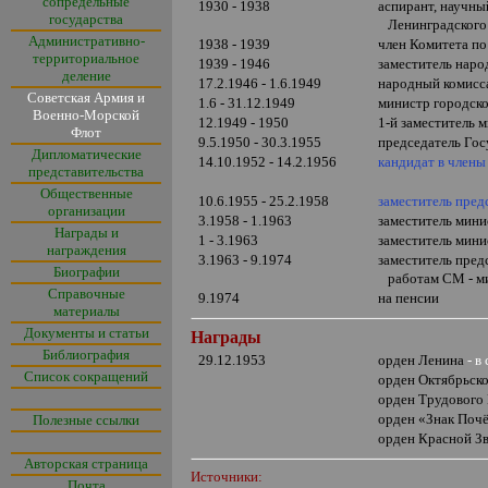
сопредельные
1930 - 1938
аспирант, научны
государства
Ленинградского 
Административно-
1938 - 1939
член Комитета п
территориальное
1939 - 1946
заместитель наро
деление
17.2.1946 - 1.6.1949
народный комисс
Советская Армия и
1.6 - 31.12.1949
министр городск
Военно-Морской
12.1949 - 1950
1-й заместитель 
Флот
9.5.1950 - 30.3.1955
председатель Го
Дипломатические
14.10.1952 - 14.2.1956
кандидат в член
представительства
Общественные
10.6.1955 - 25.2.1958
заместитель пре
организации
3.1958 - 1.1963
заместитель мин
Награды и
1
- 3.1963
заместитель мин
награждения
3.1963 - 9.1974
заместитель пред
Биографии
работам СМ - м
Справочные
9.1974
на пенсии
материалы
Документы и статьи
Награды
Библиография
29.12.1953
орден Ленина
- в
Список сокращений
орден Октябрьск
орден Трудового
орден
«
Знак Поч
Полезные ссылки
орден Красной З
Авторская страница
Источники:
Почта