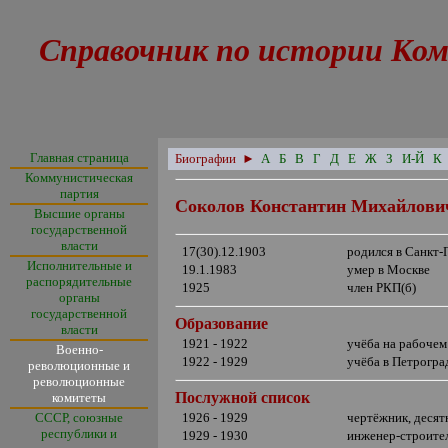
Справочник по истории Ком
Главная страница
Биографии
►
А
Б
В
Г
Д
Е
Ж
З
И-Й
К
Коммунистическая
партия
Соколов Константин Михайлови
Высшие органы
государственной
власти
17(30).12.1903
родился в Санкт-
Исполнительные и
19.1.1983
умер в Москве
распорядительные
1925
член РКП(б)
органы
государственной
Образование
власти
1921 - 1922
учёба на рабочем
Военно-
1922 - 1929
учёба в
Петроград
революционные и
революционные
Послужной список
комитеты
СССР, союзные
1926 - 1929
чертёжник, десят
республики и
1929 - 1930
инженер-строител