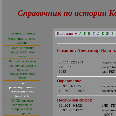
Справочник по истории К
Главная страница
Биографии
►
А
Б
В
Г
Д
Е
Ж
З
Коммунистическая
партия
Высшие органы
Симонов Александр Васил
государственной
власти
Исполнительные и
23.11(4.12).1903
родился в
распорядительные
2.8.1967
умер в К
органы
1925
член РКП
государственной
власти
Образование
Военно-
9.1923 - 6.1925
слушател
революционные и
12.1947 - 12.1948
слушател
революционные
комитеты
Послужной список
СССР, союзные
республики и
12.1921 - 9.1923
в ЧК - Г
сопредельные
6.1925 - 11.1927
заместит
государства
АССР)