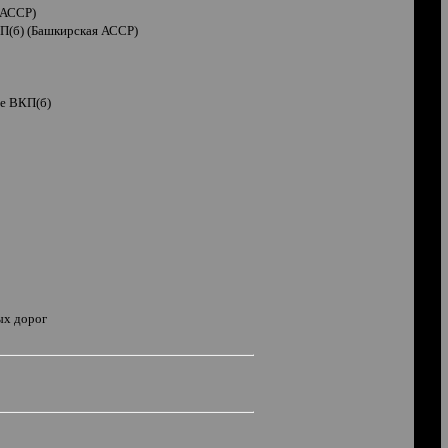
 АССР)
П(б) (Башкирская АССР)
те ВКП(б)
ых дорог