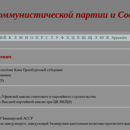
оммунистической партии и Сове
И-Й
К
Л
М
Н
О
П
Р
С
Т
У
Ф
Х
Ц
Ч
Ш
Щ
Э
Ю
Я
Appendix
ьевич
 посёлке Кача Оренбургской губернии
алинине
(б)
ь Уфимской школы советского и партийного строительства
ь Высшей партийной школы при ЦК ВКП(б)
ПУ Башкирской АССР
ель заведующего, заведующий Зилаирским кантонным политико-просветительн