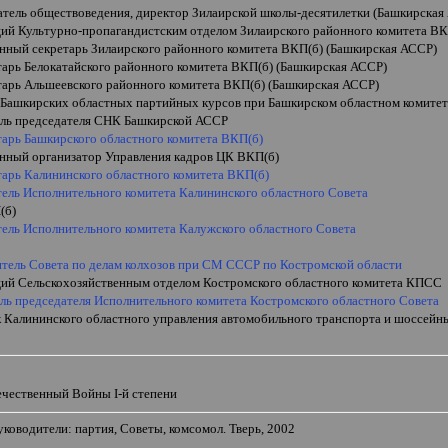
атель обществоведения, директор Зилаирской школы-десятилетки (Башкирская
ий Культурно-пропагандистским отделом Зилаирского районного комитета ВК
енный секретарь Зилаирского районного комитета ВКП(б) (Башкирская АССР)
тарь Белокатайского районного комитета ВКП(б) (Башкирская АССР)
етарь Альшеевского районного комитета ВКП(б) (Башкирская АССР)
 Башкирских областных партийных курсов при Башкирском областном комите
ель председателя СНК Башкирской АССР
тарь Башкирского областного комитета ВКП(б)
енный организатор Управления кадров ЦК ВКП(б)
тарь Калининского областного комитета ВКП(б)
тель Исполнительного комитета Калининского областного Совета
(б)
тель Исполнительного комитета Калужского областного Совета
итель Совета по делам колхозов при СМ СССР по Костромской области
ий Сельскохозяйственным отделом Костромского областного комитета КПСС
ель председателя Исполнительного комитета Костромского областного Совета
к Калининского областного управления автомобильного транспорта и шоссейн
и
ечественный Войны
I
-й степени
уководители: партия, Советы, комсомол. Тверь, 2002