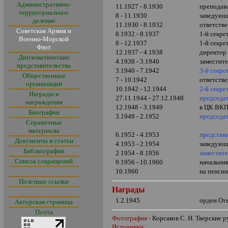
Административно-
11.1927 - 8.1930
преподав
территориальное
8 - 11.1930
заведующ
деление
11.1930 - 8.1932
ответств
Советская Армия и
8.1932 - 8.1937
1-й секре
Военно-Морской
8 - 12.1937
1-й секр
Флот
12.1937 - 4.1938
директор
Дипломатические
4.1938 - 3.1940
заместит
представительства
3.1940 - 7.1942
3-й секре
Общественные
7 - 10.1942
ответств
организации
10.1942 - 12.1944
2-й секре
Награды и
27.11.1944 - 27.12.1948
председа
награждения
12.1948 - 3.1949
в ЦК ВКП
Биографии
3.1949 - 2.1952
председа
Справочные
материалы
6.1952 - 4.1953
представ
Документы и статьи
4.1953 - 2.1954
заведующ
Библиография
2.1954 - 8.1956
заместит
Список сокращений
9.1956 - 10.1960
начальни
10.1960
на пенси
Полезные ссылки
Награды
1.2.1945
орден От
Авторская страница
Почта
Фотография -
Корсаков С. Н. Тверские р
Источники: