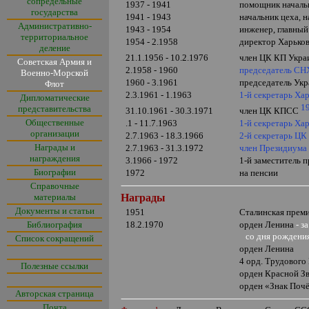
сопредельные
1937 - 1941
помощник начальн
государства
1941 - 1943
начальник цеха, 
Административно-
1943 - 1954
инженер, главный
территориальное
1954 - 2.1958
директор Харько
деление
21.1.1956 - 10.2.1976
член ЦК КП Укр
Советская Армия и
2.1958 - 1960
председатель СН
Военно-Морской
1960 - 3.1961
председатель Ук
Флот
2.3.1961 - 1.1963
1-й секретарь Ха
Дипломатические
1
представительства
31.10.1961 - 30.3.1971
член ЦК КПСС
Общественные
.1 - 11.7.1963
1-й секретарь Х
организации
2.7.1963 - 18.3.1966
2-й секретарь Ц
Награды и
2.7.1963 - 31.3.1972
член Президиума
награждения
3.1966 - 1972
1-й заместитель 
Биографии
1972
на пенсии
Справочные
материалы
Награды
Документы и статьи
1951
Сталинская прем
Библиография
18.2.1970
орден Ленина
-
з
со дня рождени
Список сокращений
орден Ленина
4 орд. Трудового
Полезные ссылки
орден Красной З
орден
«
Знак Поч
Авторская страница
Почта