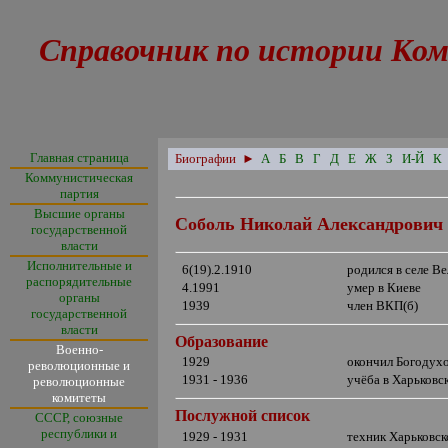
Справочник по истории Ком
Главная страница
Биографии
►
А
Б
В
Г
Д
Е
Ж
З
И-Й
К
Коммунистическая
партия
Высшие органы
Соболь Николай Александрович
государственной
власти
Исполнительные и
6(19).2.1910
родился в селе В
распорядительные
4.1991
умер в Киеве
органы
1939
член ВКП(б)
государственной
власти
Образование
Военно-
1929
окончил Богодух
революционные и
1931 - 1936
учёба в Харьков
революционные
комитеты
Послужной список
СССР, союзные
республики и
1929 - 1931
техник Харьковск