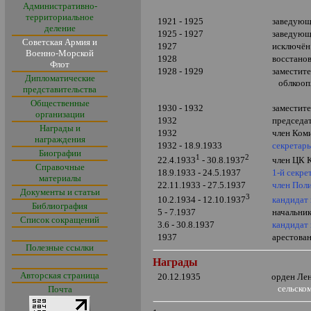
Административно-
территориальное
1921 - 1925
заведующ
деление
1925 - 1927
заведующ
Советская Армия и
1927
исключён
Военно-Морской
1928
восстано
Флот
1928 - 1929
заместит
Дипломатические
облкооп
представительства
Общественные
1930 - 1932
заместите
организации
1932
председа
Награды и
1932
член Ком
награждения
1932 - 18.9.1933
секретар
Биографии
1
2
член ЦК 
22.4.1933
- 30.8.1937
Справочные
18.9.1933 - 24.5.1937
1-й секре
материалы
22.11.1933 - 27.5.1937
член Пол
Документы и статьи
3
кандидат
10.2.1934 - 12.10.1937
Библиография
5 - 7.1937
начальни
Список сокращений
3.6 - 30.8.1937
кандидат
1937
арестова
Полезные ссылки
Награды
Авторская страница
20.12.1935
орден Ле
сельско
Почта