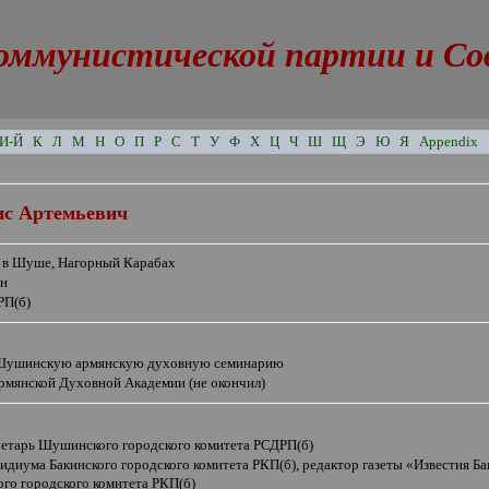
оммунистической партии и Сове
И-Й
К
Л
М
Н
О
П
Р
С
Т
У
Ф
Х
Ц
Ч
Ш
Щ
Э
Ю
Я
Appendix
ис Артемьевич
в в Шуше, Нагорный Карабах
ян
РП(б)
Шушинскую армянскую духовную семинарию
Армянской Духовной Академии (не окончил)
кретарь Шушинского городского комитета РСДРП(б)
идиума Бакинского городского комитета РКП(б), редактор газеты
«
Известия Ба
го городского комитета РКП(б)