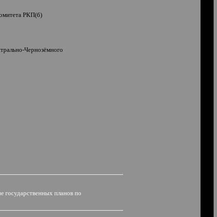
омитета РКП(б)
нтрально-Чернозёмного
ние государственных планов
по