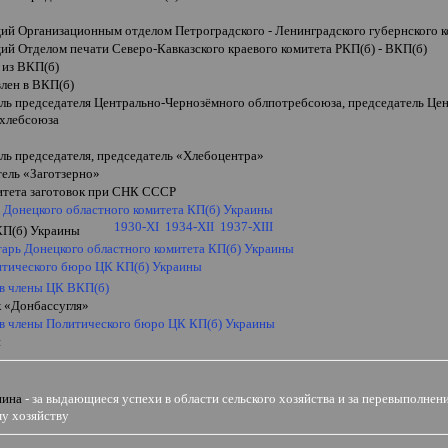
ий Организационным отделом Петроградского - Ленинградского губернского к
ий Отделом печати Северо-Кавказского краевого комитета РКП(б) - ВКП(б)
 из ВКП(б)
влен в ВКП(б)
ель председателя Центрально-Чернозёмного облпотребсоюза, председатель Це
хлебсоюза
ль председателя, председатель
«
Хлебоцентра
»
тель
«
Заготзерно
»
итета заготовок при СНК СССР
ь Донецкого областного комитета КП(б) Украины
1930-
XI
1934-XII
1937-XIII
КП(б) Украины
тарь Донецкого областного комитета КП(б) Украины
итического бюро ЦК КП(б) Украины
 в члены ЦК ВКП(б)
к «Донбассугля»
 в члены Политического бюро ЦК КП(б)
Украины
н
нина
- за выдающиеся успехи в области сельского хозяйства и за перевыполне
му хозяйству