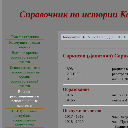
Справочник по истории К
Главная страница
Биографии
►
А
Б
В
Г
Д
Е
Ж
З
Коммунистическая
партия
Высшие органы
Са
ркисов (Даниэлян) Сарк
государственной
власти
Исполнительные и
1898
родился 
распорядительные
12.8.1938
расстрел
органы
1917
член РСД
государственной
власти
Образование
Военно-
1916
окончил 
революционные и
1916 -
учёба в 
революционные
комитеты
Послужной список
СССР, союзные
республики и
1917 - 1918
член, се
сопредельные
1918 - 1920
член През
государства
Бакинско