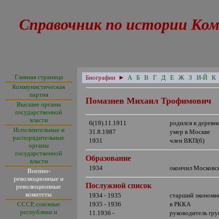
Справочник по истории Ком
Главная страница
Биографии
►
А
Б
В
Г
Д
Е
Ж
З
И-Й
К
Коммунистическая
партия
Помазнев Михаил Трофимович
Высшие органы
государственной
власти
6(19).11.1911
родился в деревн
Исполнительные и
31.8.1987
умер в Москве
распорядительные
1931
член ВКП(б)
органы
государственной
Образование
власти
1934
окончил Московс
Военно-
революционные и
Послужной список
революционные
комитеты
1934 - 1935
старший экономи
СССР, союзные
1935 - 1936
в РККА
республики и
11.1936 -
руководитель гр