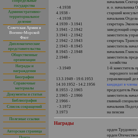
сопредельные
начальник Секто
государства
- 4.1938
и. о. начальника
Административно-
4.1938 -
старший консуль
территориальное
- 4.1939
начальник Отдел
деление
4.1939 - 3.1941
секретарь Эконо
Советская Армия и
3.1941 - 2.1942
заведующий сек
Военно-Морской
3.1941 - 2.1942
заместитель упр
Флот
2.1942 - 2.1943
секретарь Транс
Дипломатические
2.1943 - 8.1945
заместитель нач
представительства
8.1945 - 2.1948
начальник Главс
Общественные
2.1948 -
заместитель пре
организации
хозяйства
Награды и
- 3.1949
1-й заместитель
награждения
народного хозя
Биографии
13.3.1949 - 19.6.1953
управляющий де
Справочные
14.10.1952 - 14.2.1956
кандидат в член
материалы
8.1953 - 2.1965
председатель Ряз
Документы и статьи
2.1965 - 2.1966
заместитель нач
Библиография
2.1966 -
главный специал
Список сокращений
- 3.1972
начальник Подотд
3.1973
на пенсии
Полезные ссылки
Награды
орден Трудового
Авторская страница
орден Отечеств
Почта