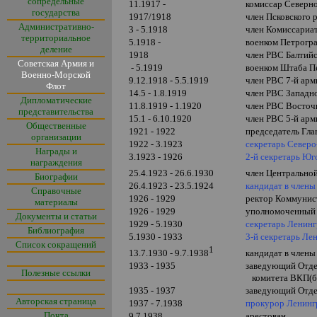
сопредельные
11.1917 -
комиссар Северн
государства
1917/1918
член Псковского 
Административно-
3 - 5.1918
член Комиссариа
территориальное
5.1918 -
военком Петрогр
деление
1918
член РВС Балтийс
Советская Армия и
- 5.1919
военком Штаба П
Военно-Морской
9.12.1918 - 5.5.1919
член РВС 7-й арм
Флот
14.5 - 1.8.1919
член РВС Западн
Дипломатические
11.8.1919 - 1.1920
член РВС Восточ
представительства
15.1 - 6.10.1920
член РВС 5-й ар
Общественные
1921 - 1922
председатель Гла
организации
1922 - 3.1923
секретарь Север
Награды и
3.1923 - 1926
2-й секретарь Юг
награждения
25.4.1923 - 26.6.1930
член Центрально
Биографии
26.4.1923 - 23.5.1924
кандидат в член
Справочные
1926 - 1929
ректор Коммунист
материалы
1926 - 1929
уполномоченный 
Документы и статьи
1929 - 5.1930
секретарь Ленинг
Библиография
5.1930 - 1933
3-й секретарь Ле
Список сокращений
1
13.7.1930
-
9.7.1938
кандидат в член
1933 - 1935
заведующий Отдел
Полезные ссылки
комитета ВКП(б
1935 - 1937
заведующий Отде
Авторская страница
1937 - 7.1938
прокурор Ленинг
Почта
9.7.1938
арестован