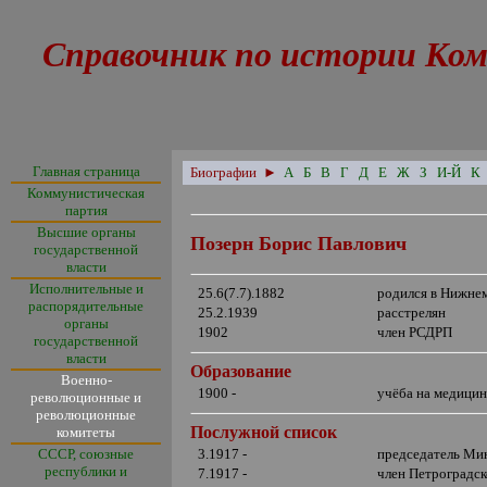
Справочник по истории Ком
Главная страница
Биографии
►
А
Б
В
Г
Д
Е
Ж
З
И-Й
К
Коммунистическая
партия
Высшие органы
Позерн Борис Павлович
государственной
власти
Исполнительные и
25.6(7.7).1882
родился в Нижне
распорядительные
25.2.1939
расстрелян
органы
1902
член РСДРП
государственной
власти
Образование
Военно-
1900 -
учёба на медицин
революционные и
революционные
Послужной список
комитеты
СССР, союзные
3.1917 -
председатель Ми
республики и
7.1917 -
член Петроградск