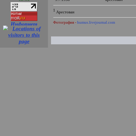
1
Арестован
Фотография -
humus.livejournal.com