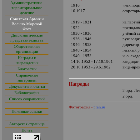
Административно-
1916
член под
территориальное
10.1917
секретар
деление
Советская Армия и
1919 - 1921
на парти
Военно-Морской
1922 -
преподав
Флот
1930 - 1936
учёный с
Дипломатические
1936 - 1946
руководи
представительства
1946 - 1953
директор
Общественные
1948 - 1954
главный 
организации
1949 - 1953
и. о. ака
Награды и
14.10.1952 - 17.10.1961
кандидат
награждения
26.10.1953 - 29.6.1962
вице-пре
Биографии
Справочные
материалы
Награды
Документы и статьи
2 орд. Ле
Библиография
2 орд.
Список сокращений
Фотография -
pran.ru
Полезные ссылки
Авторская страница
Почта