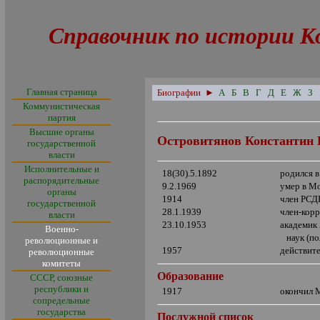
Справочник по истории К
Главная страница
Биографии
►
А
Б
В
Г
Д
Е
Ж
З
Коммунистическая
партия
Высшие органы
Островитянов Константин 
государственной
власти
Исполнительные и
18(30).5.1892
родился в
распорядительные
9.2.1969
умер в М
органы
1914
член РСД
государственной
28.1.1939
член-кор
власти
23.10.1953
академик
Военно-
наук (по
революционные и
1957
действит
революционные
комитеты
Образование
СССР, союзные
республики и
1917
окончил 
сопредельные
государства
Послужной список