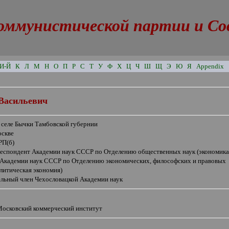
оммунистической партии и Сове
И-Й
К
Л
М
Н
О
П
Р
С
Т
У
Ф
Х
Ц
Ч
Ш
Щ
Э
Ю
Я
Appendix
Васильевич
 селе Бычки Тамбовской губернии
оскве
РП(б)
респондент Академии наук СССР по Отделению общественных наук (экономика
 Академии наук СССР по Отделению экономических, философских и правовых
литическая экономия)
ельный член Чехословацкой Академии наук
Московский коммерческий институт