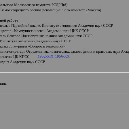
польного Московского комитета РСДРП(б)
ь Замоскворецкого военно-революционного комитета (Москва)
йной работе
атель в Партийной школе, Институте экономики Академии наук СССР
екретарь Коммунистической Академии при ЦИК СССР
тель Сектора Института экономики Академии наук СССР
 Института экономики Академии наук СССР
редактор журнала «Вопросы экономики»
демика-секретаря Отделения экономических, философских и правовых наук Ак
1952-XIX
1956-XX
 в члены ЦК КПСС
зидент Академии наук СССР
нина