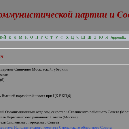
оммунистической партии и Сове
И-Й
К
Л
М
Н
О
П
Р
С
Т
У
Ф
Х
Ц
Ч
Ш
Щ
Э
Ю
Я
Appendix
ич
в деревне Синичино Московской губернии
оскве
(б)
ь Высшей партийной школы при ЦК ВКП(б)
ий Организационным отделом, секретарь Сталинского районного Совета (Мос
тель Первомайского районного Совета (Москва)
тель Смоленского городского Совета
дседателя Исполнительного комитета Смоленского областного Совета