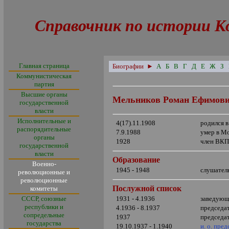
Справочник по истории К
Главная страница
Биографии
►
А
Б
В
Г
Д
Е
Ж
З
Коммунистическая
партия
Высшие органы
Мельников Роман Ефимов
государственной
власти
Исполнительные и
4(17).11.1908
родился 
распорядительные
7.9.1988
умер в М
органы
1928
член ВКП
государственной
власти
Образование
Военно-
1945 - 1948
слушател
революционные и
революционные
Послужной список
комитеты
СССР, союзные
1931 - 4.1936
заведующ
республики и
4.1936 - 8.1937
председа
сопредельные
1937
председа
государства
19.10.1937 - 1.1940
и. о. пре