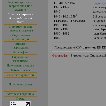
Административно-
1.1940 - 5.2.1945
председа
территориальное
1948 - 1949
инспект
деление
1949
заместит
Советская Армия и
1
2-й секре
1949 - 10.9.1959
Военно-Морской
14.10.1952 - 17.10.1961
кандидат
Флот
1959 - 1963
инспект
Дипломатические
1963 - 1966
член Пар
представительства
1966 - 1982
член Ком
Общественные
1982
на пенси
организации
Награды и
1
награждения
Постановление
XIV
-го пленума ЦК КП
Биографии
Фотография -
Руководители Смоленской 
Справочные
материалы
Документы и статьи
Библиография
Список сокращений
Полезные ссылки
Авторская страница
Почта