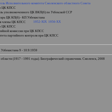
тель Исполнительного комитета Смоленского областного Совета
ор ЦК КПСС
ель уполномоченного ЦК ВКП(б) по Узбекской ССР
тарь ЦК КП(б) - КП
Узбекистана
1952-XIX
1956-XX
 в члены ЦК КПСС
ор ЦК КПСС
тийной комиссии при ЦК КПСС
итета партийного контроля при ЦК КПСС
и
 Узбекистана 9 - 10.9.1959
области (1917 - 1991 годы). Биографический справочник. Смоленск, 2008